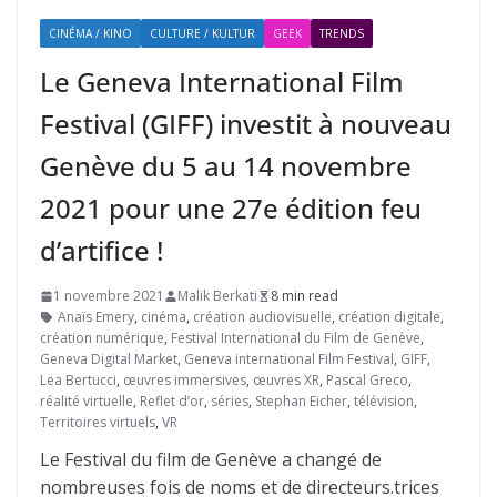
CINÉMA / KINO
CULTURE / KULTUR
GEEK
TRENDS
Le Geneva International Film
Festival (GIFF) investit à nouveau
Genève du 5 au 14 novembre
2021 pour une 27e édition feu
d’artifice !
1 novembre 2021
Malik Berkati
8 min read
Anaïs Emery
,
cinéma
,
création audiovisuelle
,
création digitale
,
création numérique
,
Festival International du Film de Genève
,
Geneva Digital Market
,
Geneva international Film Festival
,
GIFF
,
Lea Bertucci
,
œuvres immersives
,
œuvres XR
,
Pascal Greco
,
réalité virtuelle
,
Reflet d’or
,
séries
,
Stephan Eicher
,
télévision
,
Territoires virtuels
,
VR
Le Festival du film de Genève a changé de
nombreuses fois de noms et de directeurs.trices