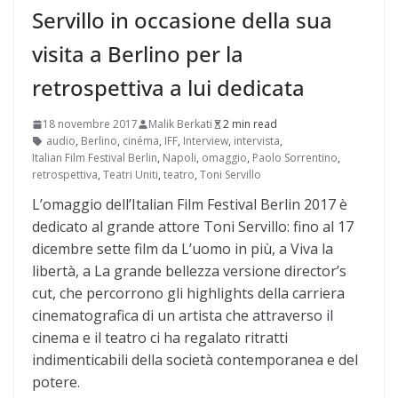
Servillo in occasione della sua
visita a Berlino per la
retrospettiva a lui dedicata
18 novembre 2017
Malik Berkati
2 min read
audio
,
Berlino
,
cinéma
,
IFF
,
Interview
,
intervista
,
Italian Film Festival Berlin
,
Napoli
,
omaggio
,
Paolo Sorrentino
,
retrospettiva
,
Teatri Uniti
,
teatro
,
Toni Servillo
L’omaggio dell’Italian Film Festival Berlin 2017 è
dedicato al grande attore Toni Servillo: fino al 17
dicembre sette film da L’uomo in più, a Viva la
libertà, a La grande bellezza versione director’s
cut, che percorrono gli highlights della carriera
cinematografica di un artista che attraverso il
cinema e il teatro ci ha regalato ritratti
indimenticabili della società contemporanea e del
potere.