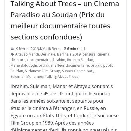
Talking About Trees – un Cinema
Paradiso au Soudan (Prix du
meilleur documentaire toutes
sections confondues)
19 février 2019
Malik Berkati
6 min read
Altayeb Mahdi
,
Berlinale
,
Berlinale 2019
,
censure
,
cinéma
,
dictature
,
documentaire
,
Ibrahim
,
Ibrahim Shadad
,
Marie Balducchi
,
prix du meilleur documentaire
,
prix du public
,
Soudan
,
Sudanese Film Group
,
Suhaib Gasmelbari
,
Suleiman Mohamed
,
Talking About Trees
Ibrahim, Suleiman, Manar et Altayeb sont amis
depuis plus de 45 ans. Ils ont quitté le Soudan
dans les années soixante et septante pour
étudier le cinéma à l’étranger, en Russie, en
Égypte ou aux États-Unis, et fondent le Sudanese
Film Group en 1989. Après des années
d’éloignement et d’exil, ils sont à nouveau réunis