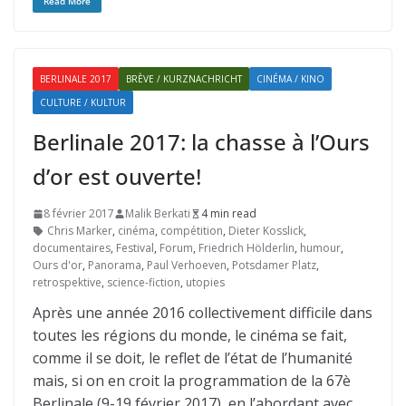
Read More
BERLINALE 2017
BRÈVE / KURZNACHRICHT
CINÉMA / KINO
CULTURE / KULTUR
Berlinale 2017: la chasse à l’Ours
d’or est ouverte!
8 février 2017
Malik Berkati
4 min read
Chris Marker
,
cinéma
,
compétition
,
Dieter Kosslick
,
documentaires
,
Festival
,
Forum
,
Friedrich Hölderlin
,
humour
,
Ours d'or
,
Panorama
,
Paul Verhoeven
,
Potsdamer Platz
,
retrospektive
,
science-fiction
,
utopies
Après une année 2016 collectivement difficile dans
toutes les régions du monde, le cinéma se fait,
comme il se doit, le reflet de l’état de l’humanité
mais, si on en croit la programmation de la 67è
Berlinale (9-19 février 2017), en l’abordant avec