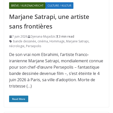
BRÈVE / KURZNACHRICHT
CULTURE / KULTUR
Marjane Satrapi, une artiste
sans frontières
7 juin 2026
Djenana Mujadzic
3 min read
bande dessinée
,
cinéma
,
Hommage
,
Marjane Satrapi
,
nécrologie
,
Persepolis
De son vrai nom Ebrahimi, l’artiste franco-
iranienne Marjane Satrapi, mondialement connue
pour son chef-d’œuvre Persepolis – fantastique
bande dessinée devenue film –, s’est éteinte le 4
juin 2026 à Paris, sa ville d’adoption. Morte de
tristesse (…)
Read More