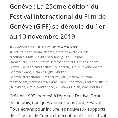
Genève : La 25ème édition du
Festival International du Film de
Genève (GIFF) se déroule du 1er
au 10 novembre 2019
27 octobre 2019
Firouz Pillet
4 min read
Adults in the Room
,
cinéma
,
création audiovisuelle
,
création digitale
,
David Cronenberg
,
Elia Suleiman
,
Emmanuel Cuénod
,
Festival International du Film de Genève
,
Festival Tous écrans
,
Festival Tout écran
,
Film & Beyond Award
,
Geneva Award
,
Geneva Digital Market
,
Geneva international Film Festival
,
GIFF
,
Marina Rollman
,
masterclass
,
Matthias et Maxime
,
Park Chan-wook
,
réalité virtuelle
,
télévision
,
Virtual Switzerland
,
VR
,
Xavier Dolan
,
Yvan Marguet
Créé en 1995, nommé à l’époque Festival Tout
écran puis, quelques années plus tard, Festival
Tous écrans pour inclure les nouveaux supports
de diffusion, le Geneva International Film Festival