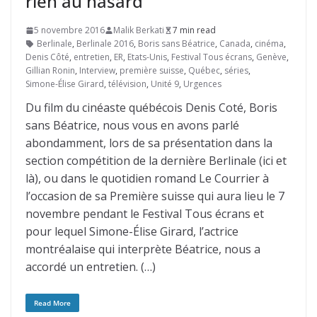
rien au hasard
5 novembre 2016
Malik Berkati
7 min read
Berlinale
,
Berlinale 2016
,
Boris sans Béatrice
,
Canada
,
cinéma
,
Denis Côté
,
entretien
,
ER
,
Etats-Unis
,
Festival Tous écrans
,
Genève
,
Gillian Ronin
,
Interview
,
première suisse
,
Québec
,
séries
,
Simone-Élise Girard
,
télévision
,
Unité 9
,
Urgences
Du film du cinéaste québécois Denis Coté, Boris
sans Béatrice, nous vous en avons parlé
abondamment, lors de sa présentation dans la
section compétition de la dernière Berlinale (ici et
là), ou dans le quotidien romand Le Courrier à
l’occasion de sa Première suisse qui aura lieu le 7
novembre pendant le Festival Tous écrans et
pour lequel Simone-Élise Girard, l’actrice
montréalaise qui interprète Béatrice, nous a
accordé un entretien. (…)
Read More