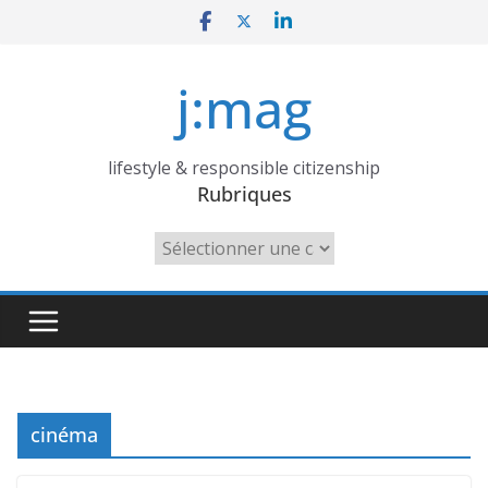
Skip
to
content
j:mag
lifestyle & responsible citizenship
Rubriques
Rubriques
cinéma