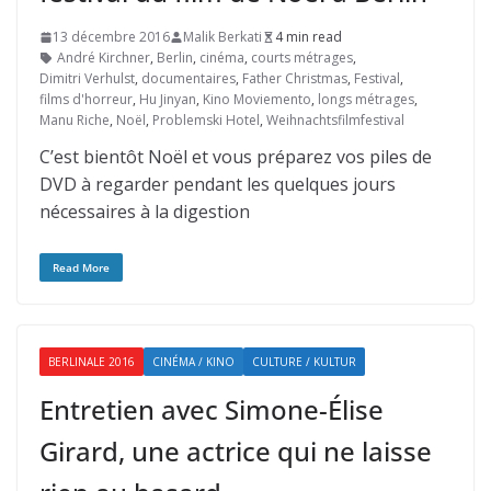
13 décembre 2016
Malik Berkati
4 min read
André Kirchner
,
Berlin
,
cinéma
,
courts métrages
,
Dimitri Verhulst
,
documentaires
,
Father Christmas
,
Festival
,
films d'horreur
,
Hu Jinyan
,
Kino Moviemento
,
longs métrages
,
Manu Riche
,
Noël
,
Problemski Hotel
,
Weihnachtsfilmfestival
C’est bientôt Noël et vous préparez vos piles de
DVD à regarder pendant les quelques jours
nécessaires à la digestion
Read More
BERLINALE 2016
CINÉMA / KINO
CULTURE / KULTUR
Entretien avec Simone-Élise
Girard, une actrice qui ne laisse