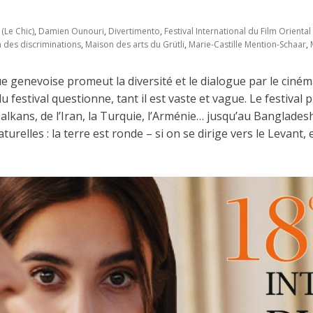
(Le Chic)
,
Damien Ounouri
,
Divertimento
,
Festival International du Film Orienta
n des discriminations
,
Maison des arts du Grütli
,
Marie-Castille Mention-Schaar
,
 genevoise promeut la diversité et le dialogue par le ciném
 du festival questionne, tant il est vaste et vague. Le festi
ans, de l’Iran, la Turquie, l’Arménie… jusqu’au Bangladesh 
relles : la terre est ronde – si on se dirige vers le Levant, 