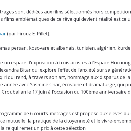
ges sont dédiées aux films sélectionnés hors compétition. 
es films emblématiques de ce rêve qui devient réalité est ce
aar
(par Firouz E. Pillet).
némas persan, kosovare et albanais, tunisien, algérien, kur
pose un espace d’exposition à trois artistes à l’Espace Hornun
Alexandra Bitar qui explore l’effet de l’anxiété sur sa génér
eqiri qui rend, à travers son art, hommage aux disparus de l
ette année avec Yasmine Char, écrivaine et dramaturge, qui 
anie Croubalian le 17 juin à l’occasion du 100ème anniversai
rogramme de 6 courts-métrages est proposé aux élèves du se
ce mutuelle, la pratique de la citoyenneté et le vivre-ensembl
aire qui remet un prix à cette sélection.