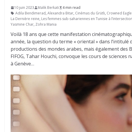
10 juin 2023
Malik Berkati
4 min read
Adila Bendimerad
,
Alexandra Bitar
,
Cinémas du Grütli
,
Crowned Eagle 
La Dernière reine
,
Les femmes sub-sahariennes en Tunisie à l’intersectio
Yasmine Char
,
Zohra Mania
Voilà 18 ans que cette manifestation cinématographique
année, la question du terme « oriental » dans l’intitulé
productions des mondes arabes, mais également des Balk
FIFOG, Tahar Houchi, convoque les cours de sciences natu
à Genève…