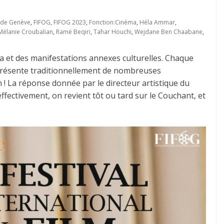
l de Genève
,
FIFOG
,
FIFOG 2023
,
Fonction:Cinéma
,
Héla Ammar
,
Mélanie Croubalian
,
Ramë Beqiri
,
Tahar Houchi
,
Wejdane Ben Chaabane
,
a et des manifestations annexes culturelles. Chaque
val présente traditionnellement de nombreuses
! La réponse donnée par le directeur artistique du
effectivement, on revient tôt ou tard sur le Couchant, et