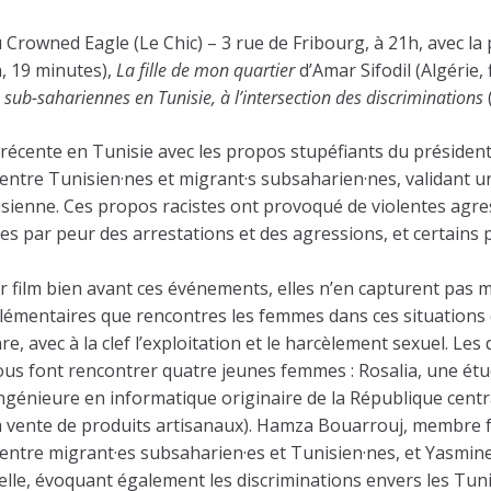
au Crowned Eagle (Le Chic) – 3 rue de Fribourg, à 21h, avec l
n, 19 minutes),
La fille de mon quartier
d’Amar Sifodil (Algérie,
sub-sahariennes en Tunisie, à l’intersection des discriminations
 récente en Tunisie avec les propos stupéfiants du président
s entre Tunisien·nes et migrant·s subsaharien·nes, validant 
nisienne. Ces propos racistes ont provoqué de violentes agr
es par peur des arrestations et des agressions, et certains 
film bien avant ces événements, elles n’en capturent pas m
plémentaires que rencontres les femmes dans ces situations d
re, avec à la clef l’exploitation et le harcèlement sexuel. Le
nous font rencontrer quatre jeunes femmes : Rosalia, une étu
ngénieure en informatique originaire de la République centraf
la vente de produits artisanaux). Hamza Bouarrouj, membre f
l entre migrant·es subsaharien·es et Tunisien·nes, et Yasmin
elle, évoquant également les discriminations envers les Tuni