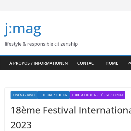
Skip
to
content
j:mag
lifestyle & responsible citizenship
À PROPOS / INFORMATIONEN
CONTACT
HOME
P
CINÉMA / KINO
CULTURE / KULTUR
FORUM CITOYEN / BÜRGERFORUM
18ème Festival Internationa
2023