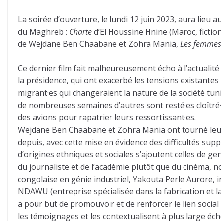
La soirée d’ouverture, le lundi 12 juin 2023, aura lieu 
du Maghreb :
Charte
d’El Houssine Hnine (Maroc, fictio
de Wejdane Ben Chaabane et Zohra Mania,
Les femmes 
Ce dernier film fait malheureusement écho à l’actualité
la présidence, qui ont exacerbé les tensions existante
migrant·es qui changeraient la nature de la société tu
de nombreuses semaines d’autres sont resté·es cloîtré·
des avions pour rapatrier leurs ressortissant·es.
Wejdane Ben Chaabane et Zohra Mania ont tourné leur 
depuis, avec cette mise en évidence des difficultés sup
d’origines ethniques et sociales s’ajoutent celles de gen
du journaliste et de l’académie plutôt que du cinéma, 
congolaise en génie industriel, Yakouta Perle Aurore, i
NDAWU (entreprise spécialisée dans la fabrication et 
a pour but de promouvoir et de renforcer le lien socia
les témoignages et les contextualisent à plus large éch