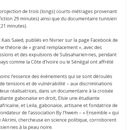
a projection de trois (longs) courts-métrages provenant
 fiction 29 minutes) ainsi que du documentaire tunisien
(21 minutes).
 Kaïs Saïed, publiés en février sur la page Facebook de
une théorie de « grand remplacement », avec des
essions et des expulsions de Subsaharien·nes, pendant
pays comme la Côte d’Ivoire ou le Sénégal ont affrété
oins l’essence des événements qui se sont déroulés
e tensions et de vulnérabilité – aux discriminations
s deux réalisatrices, dans un documentaire à la croisée
diante gabonaise en droit, Elsie une étudiante
ricaine, et Leila, gabonaise, artisane et fondatrice de
ondateur de l’association By l’hwem – « Ensemble » qui
e Akrimi, chercheuse en science politique, corroborent
sien·nes à la peau noire.