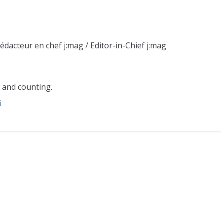
Rédacteur en chef j:mag / Editor-in-Chief j:mag
 and counting.
i