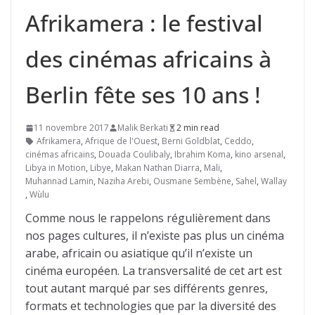
Afrikamera : le festival
des cinémas africains à
Berlin fête ses 10 ans !
11 novembre 2017
Malik Berkati
2 min read
Afrikamera
,
Afrique de l'Ouest
,
Berni Goldblat
,
Ceddo
,
cinémas africains
,
Douada Coulibaly
,
Ibrahim Koma
,
kino arsenal
,
Libya in Motion
,
Libye
,
Makan Nathan Diarra
,
Mali
,
Muhannad Lamin
,
Naziha Arebi
,
Ousmane Sembène
,
Sahel
,
Wallay
,
Wùlu
Comme nous le rappelons régulièrement dans
nos pages cultures, il n’existe pas plus un cinéma
arabe, africain ou asiatique qu’il n’existe un
cinéma européen. La transversalité de cet art est
tout autant marqué par ses différents genres,
formats et technologies que par la diversité des