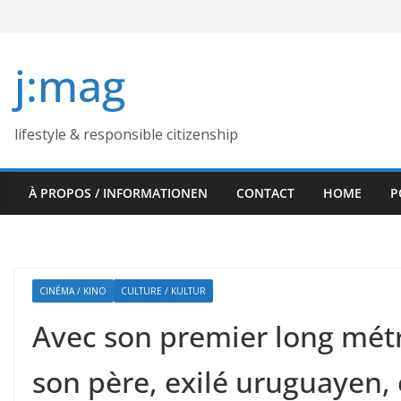
Skip
to
content
j:mag
lifestyle & responsible citizenship
À PROPOS / INFORMATIONEN
CONTACT
HOME
P
CINÉMA / KINO
CULTURE / KULTUR
Avec son premier long métr
son père, exilé uruguayen, e