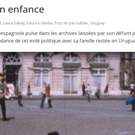
on enfance
l
,
Laura Gabay
,
Para no olvidar
,
Pour ne pas oublier
,
Uruguay
 espagnole puise dans les archives laissées par son défunt p
dance de cet exilé politique avec sa famille restée en Urugua