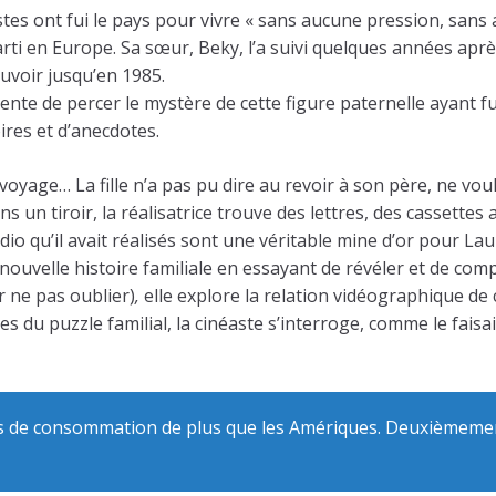
rtistes ont fui le pays pour vivre « sans aucune pression, sans
parti en Europe. Sa sœur, Beky, l’a suivi quelques années aprè
uvoir jusqu’en 1985.
ente de percer le mystère de cette figure paternelle ayant f
ires et d’anecdotes.
oyage… La fille n’a pas pu dire au revoir à son père, ne voula
ns un tiroir, la réalisatrice trouve des lettres, des cassettes
udio qu’il avait réalisés sont une véritable mine d’or pour L
ouvelle histoire familiale en essayant de révéler et de compr
r ne pas oublier)
,
elle explore la relation vidéographique de 
s du puzzle familial, la cinéaste s’interroge, comme le faisai
ns de consommation de plus que les Amériques. Deuxièmemen