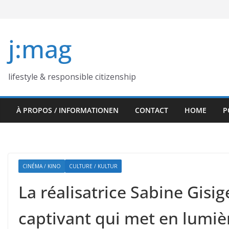
Skip
to
content
j:mag
lifestyle & responsible citizenship
À PROPOS / INFORMATIONEN
CONTACT
HOME
P
CINÉMA / KINO
CULTURE / KULTUR
La réalisatrice Sabine Gis
captivant qui met en lumiè