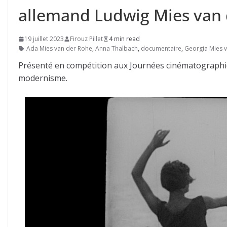
allemand Ludwig Mies van 
19 juillet 2023
Firouz Pillet
4 min read
Ada Mies van der Rohe
,
Anna Thalbach
,
documentaire
,
Georgia Mies 
Présenté en compétition aux Journées cinématographi
modernisme.