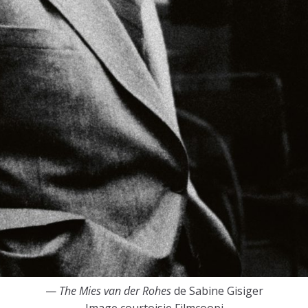
—
The Mies van der Rohes
de Sabine Gisiger
Image courtoisie Filmcoopi