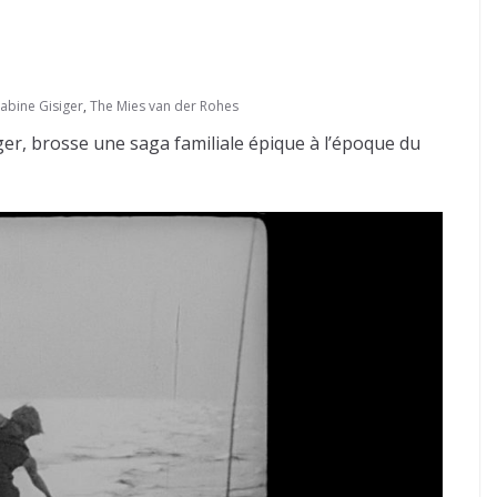
abine Gisiger
,
The Mies van der Rohes
iger, brosse une saga familiale épique à l’époque du