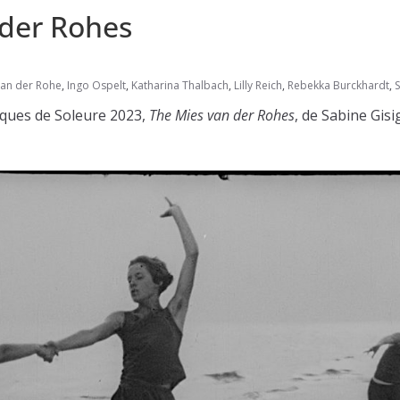
der Rohes
van der Rohe
,
Ingo Ospelt
,
Katharina Thalbach
,
Lilly Reich
,
Rebekka Burckhardt
,
S
ques de Soleure 2023,
The Mies van der Rohes
, de Sabine Gis