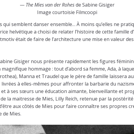
—
The Mies van der Rohes
de Sabine Gisiger
Image courtoisie Filmcoopi
es qui semblent danser ensemble… À moins qu’elles ne prat
ice helvétique a choisi de relater l’histoire de cette famille
motiv était de faire de l’architecture une mise en valeur des 
Sabine Gisiger nous présente rapidement les figures féminin
 un magnifique hommage : tout d’abord sa femme, Ada, à laque
rothea), Manna et Traudel que le père de famille laissera a
 livrées à elles-mêmes pour affronter la barbarie du nazisme. M
 et à ses sœurs une éducation aimante, bienveillante et prog
e la maitresse de Mies, Lilly Reich, retenue par la postérité
d’être aux côtés de Mies pour faire connaître ses propres c
e de Mies.