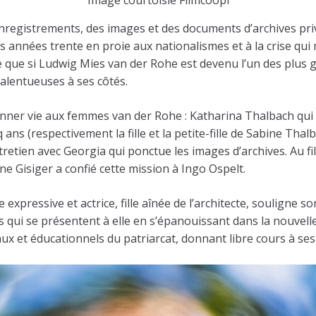
registrements, des images et des documents d’archives privé
s années trente en proie aux nationalismes et à la crise qu
ière que si Ludwig Mies van der Rohe est devenu l’un des plu
alentueuses à ses côtés.
donner vie aux femmes van der Rohe : Katharina Thalbach qui
ans (respectivement la fille et la petite-fille de Sabine T
tretien avec Georgia qui ponctue les images d’archives. Au fil
 Gisiger a confié cette mission à Ingo Ospelt.
 expressive et actrice, fille aînée de l’architecte, souligne 
és qui se présentent à elle en s’épanouissant dans la nouv
ux et éducationnels du patriarcat, donnant libre cours à ses 