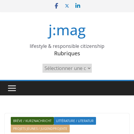
Skip
to
content
j:mag
lifestyle & responsible citizenship
Rubriques
Rubriques
BRÈVE / KURZNACHRICHT
LITTÉRATURE / LITERATUR
PROJETS JEUNES / JUGENDPROJEKTE