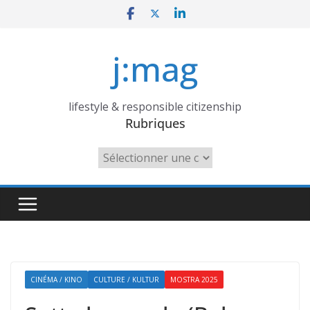
Skip
to
content
j:mag
lifestyle & responsible citizenship
Rubriques
Rubriques
CINÉMA / KINO
CULTURE / KULTUR
MOSTRA 2025