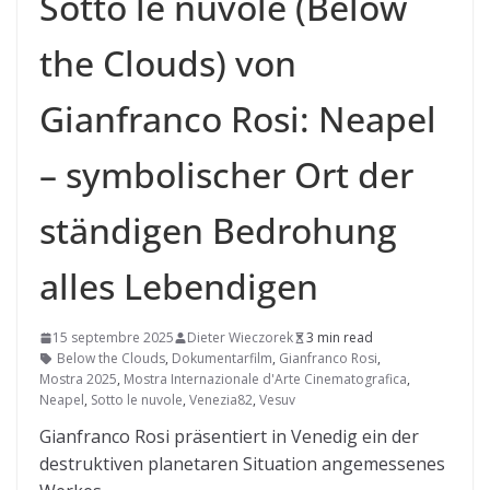
Sotto le nuvole (Below
the Clouds) von
Gianfranco Rosi: Neapel
– symbolischer Ort der
ständigen Bedrohung
alles Lebendigen
15 septembre 2025
Dieter Wieczorek
3 min read
Below the Clouds
,
Dokumentarfilm
,
Gianfranco Rosi
,
Mostra 2025
,
Mostra Internazionale d'Arte Cinematografica
,
Neapel
,
Sotto le nuvole
,
Venezia82
,
Vesuv
Gianfranco Rosi präsentiert in Venedig ein der
destruktiven planetaren Situation angemessenes