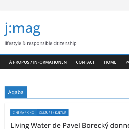
Skip
to
content
j:mag
lifestyle & responsible citizenship
À PROPOS / INFORMATIONEN
CONTACT
HOME
P
Aqaba
CINÉMA / KINO
CULTURE / KULTUR
Living Water de Pavel Borecký donne