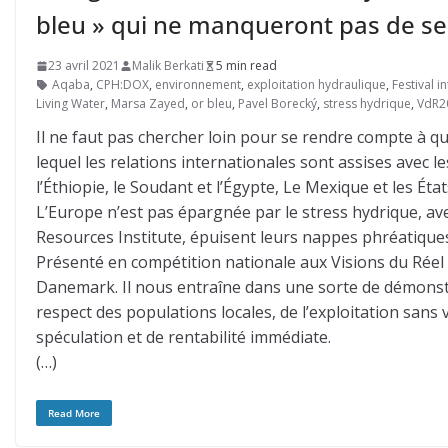
bleu » qui ne manqueront pas de se 
23 avril 2021
Malik Berkati
5 min read
Aqaba
,
CPH:DOX
,
environnement
,
exploitation hydraulique
,
Festival 
Living Water
,
Marsa Zayed
,
or bleu
,
Pavel Borecký
,
stress hydrique
,
VdR2
Il ne faut pas chercher loin pour se rendre compte à qu
lequel les relations internationales sont assises avec l
l’Éthiopie, le Soudant et l’Égypte, Le Mexique et les État
L’Europe n’est pas épargnée par le stress hydrique, av
Resources Institute, épuisent leurs nappes phréatique
Présenté en compétition nationale aux Visions du Réel
Danemark. Il nous entraîne dans une sorte de démonstr
respect des populations locales, de l’exploitation sans
spéculation et de rentabilité immédiate.
(…)
Read More