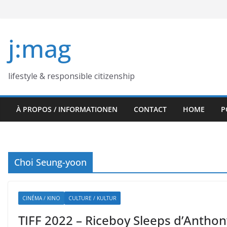
Skip
to
content
j:mag
lifestyle & responsible citizenship
À PROPOS / INFORMATIONEN
CONTACT
HOME
P
Choi Seung-yoon
CINÉMA / KINO
CULTURE / KULTUR
TIFF 2022 – Riceboy Sleeps d’Anthon