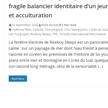
fragile balancier identitaire d’un j
et acculturation
16 septembre 2022
Malik Berkati
5 min read
Anthony Shim
,
Canada
,
Choi Jongryul
,
Choi Seung-yoon
,
Corée du sud
Lee Yong-nyeo
,
Riceboy Sleeps
,
TIFF
,
Toronto International Film Festival
La fenêtre d’entrée de Riceboy Sleeps est un panora
calme : sur un paysage de mer dont l’eau frémit à pein
raconte en coréen les prémisses de l’histoire de So-y
plans entre mer et montagne en Corée du Sud, quelque
son second long métrage, celui de la sensorialité. (…)
Read More