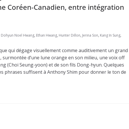
eune Coréen-Canadien, entre intégration
,
Dohyun Noel Hwang
,
Ethan Hwang
,
Hunter Dillon
,
Jerina Son
,
Kang In Sung
,
mique qui dégage visuellement comme auditivement un grand
e, surmontée d’une lune orange en son milieu, une voix off
oung (Choi Seung-yoon) et de son fils Dong-hyun. Quelques
s phrases suffisent à Anthony Shim pour donner le ton de