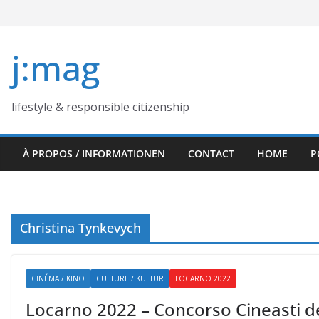
Skip
to
content
j:mag
lifestyle & responsible citizenship
À PROPOS / INFORMATIONEN
CONTACT
HOME
P
Christina Tynkevych
CINÉMA / KINO
CULTURE / KULTUR
LOCARNO 2022
Locarno 2022 – Concorso Cineasti de