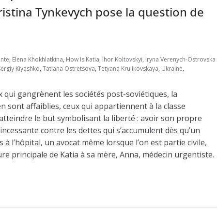
ristina Tynkevych pose la question de
ente
,
Elena Khokhlatkina
,
How Is Katia
,
Ihor Koltovskyi
,
Iryna Verenych-Ostrovska
Sergiy Kiyashko
,
Tatiana Ostretsova
,
Tetyana Krulikovskaya
,
Ukraine
,
ux qui gangrènent les sociétés post-soviétiques, la
n sont affaiblies, ceux qui appartiennent à la classe
teindre le but symbolisant la liberté : avoir son propre
incessante contre les dettes qui s’accumulent dès qu’un
 à l’hôpital, un avocat même lorsque l’on est partie civile,
re principale de Katia à sa mère, Anna, médecin urgentiste.