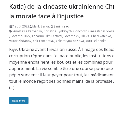
Katia) de la cinéaste ukrainienne Ch
la morale face à l’injustice
7 août 2022
Malik Berkati
3 min read
Anastasia Karpenko
,
Christina Tynkevych
,
Concorso Cineasti del pres
,
Locarno 2022
,
Locarno Film Festival
,
Locarno75
,
Oleksii Cherevatenko
,
Viktor Zhdanov
,
Yak Tam Katia?
,
Yekateryna Kozlova
,
Yurii Felipenko
Kiyv, Ukraine avant l’invasion russe. À l’image des fléa
corruption règne dans l’espace public, les institutions e
moyenne enchaînent les boulots et les combines pour at
appartement. La vie semble être une course poursuite 
pépin survient : il faut payer pour tout, les médicaments
tout le monde reçoit des bonnes mains, de la professeu
(…)
Read More