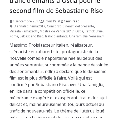
trafic d’enfants à Ostia pour le
second film de Sebastiano Riso
4 septembre 2017
Firouz Pillet
4 min read
BiennaleCinema2017
,
Concorso Cineasti del presente
,
Micaela Ramazzotti
,
Mostra de Venise 2017
,
Ostia
,
Patrick Bruel
,
Rome
,
Sebastiano Riso
,
trafic d'enfants
,
Una famiglia
,
Venezia74
Massimo Troisi (acteur italien, réalisateur,
scénariste et cabarettiste, protagoniste de la
nouvelle comédie napolitaine née au début des
années septante, surnommée « la bande dessinée
des sentiments », ndlr.) a déclaré que le deuxième
film est le plus difficile à faire. Voilà qui est
confirmé par Sebastiano Riso avec Una famiglia,
en lice dans la compétition officielle, ce
mélodrame exagéré et exaspérant, traite du sujet
délicat et, malheureusement, toujours actuel du
trafic de nouveau-nés. Le thème de l’utérus loué
méritait de la finesse et du tact, ne serait-ce que