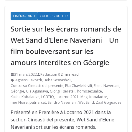
CINÉMA / KINO
CULTURE / KULTUR
Sortie sur les écrans romands de
Wet Sand d’Elene Naveriani – Un
film bouleversant sur les
amours interdites en Géorgie
31 mars 2022
Redaction
2 min read
Agnesh Pakozdi
,
Bebe Sesitashvili
,
Concorso Cineasti del presente
,
Eka Chavleishvili
,
Elene Naveriani
,
Géorgie
,
Gia Agumava
,
Giorgi Tsereteli
,
homosexualité
,
Kakha Kobaladze
,
LGBTIQ
,
Locarno 2021
,
Megi Kobaladze
,
mer Noire
,
patriarcat
,
Sandro Naveriani
,
Wet Sand
,
Zaal Goguadze
Présenté en Première à Locarno 2021 dans la
section Cineasti del presente, Wet Sand d’Elene
Naveriani sort sur les écrans romands.