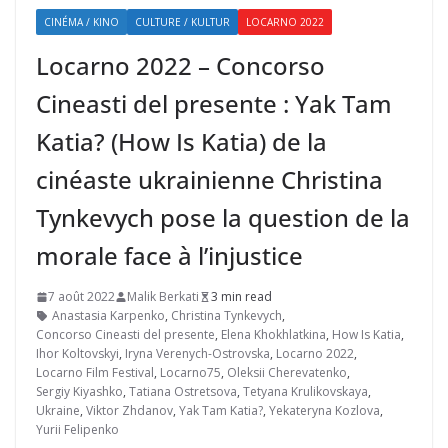
CINÉMA / KINO
CULTURE / KULTUR
LOCARNO 2022
Locarno 2022 – Concorso
Cineasti del presente : Yak Tam
Katia? (How Is Katia) de la
cinéaste ukrainienne Christina
Tynkevych pose la question de la
morale face à l’injustice
7 août 2022
Malik Berkati
3 min read
Anastasia Karpenko
,
Christina Tynkevych
,
Concorso Cineasti del presente
,
Elena Khokhlatkina
,
How Is Katia
,
Ihor Koltovskyi
,
Iryna Verenych-Ostrovska
,
Locarno 2022
,
Locarno Film Festival
,
Locarno75
,
Oleksii Cherevatenko
,
Sergiy Kiyashko
,
Tatiana Ostretsova
,
Tetyana Krulikovskaya
,
Ukraine
,
Viktor Zhdanov
,
Yak Tam Katia?
,
Yekateryna Kozlova
,
Yurii Felipenko