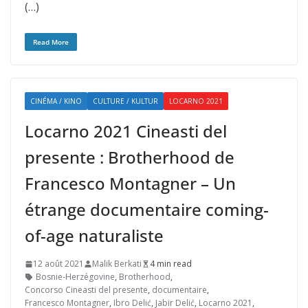
(…)
Read More
CINÉMA / KINO
CULTURE / KULTUR
LOCARNO 2021
Locarno 2021 Cineasti del
presente : Brotherhood de
Francesco Montagner – Un
étrange documentaire coming-
of-age naturaliste
12 août 2021
Malik Berkati
4 min read
Bosnie-Herzégovine
,
Brotherhood
,
Concorso Cineasti del presente
,
documentaire
,
Francesco Montagner
,
Ibro Delić
,
Jabir Delić
,
Locarno 2021
,