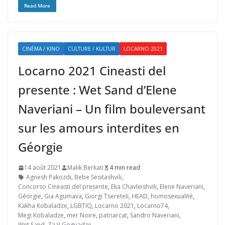
Read More
CINÉMA / KINO
CULTURE / KULTUR
LOCARNO 2021
Locarno 2021 Cineasti del
presente : Wet Sand d’Elene
Naveriani – Un film bouleversant
sur les amours interdites en
Géorgie
14 août 2021
Malik Berkati
4 min read
Agnesh Pakozdi
,
Bebe Sesitashvili
,
Concorso Cineasti del presente
,
Eka Chavleishvili
,
Elene Naveriani
,
Géorgie
,
Gia Agumava
,
Giorgi Tsereteli
,
HEAD
,
homosexualité
,
Kakha Kobaladze
,
LGBTIQ
,
Locarno 2021
,
Locarno74
,
Megi Kobaladze
,
mer Noire
,
patriarcat
,
Sandro Naveriani
,
Wet Sand
,
Zaal Goguadze