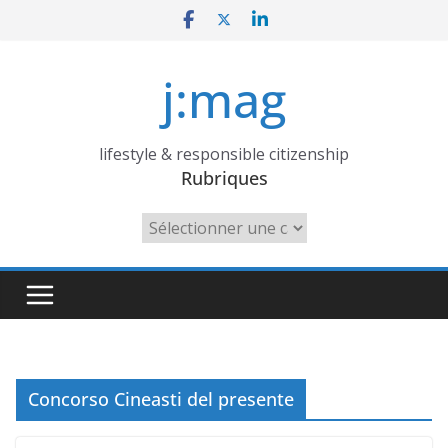
Skip
to
content
j:mag
lifestyle & responsible citizenship
Rubriques
Rubriques
Concorso Cineasti del presente