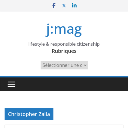
Skip
to
content
j:mag
lifestyle & responsible citizenship
Rubriques
Rubriques
Christopher Zalla