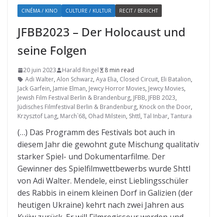
CINÉMA / KINO
CULTURE / KULTUR
RECIT / BERICHT
JFBB2023 – Der Holocaust und
seine Folgen
20 juin 2023
Harald Ringel
8 min read
Adi Walter
,
Alon Schwarz
,
Aya Elia
,
Closed Circuit
,
Eli Batalion
,
Jack Garfein
,
Jamie Elman
,
Jewcy Horror Movies
,
Jewcy Movies
,
Jewish Film Festival Berlin & Brandenburg
,
JFBB
,
JFBB 2023
,
Jüdisches Filmfestival Berlin & Brandenburg
,
Knock on the Door
,
Krzysztof Lang
,
March`68
,
Ohad Milstein
,
Shttl
,
Tal Inbar
,
Tantura
(…) Das Programm des Festivals bot auch in
diesem Jahr die gewohnt gute Mischung qualitativ
starker Spiel- und Dokumentarfilme. Der
Gewinner des Spielfilmwettbewerbs wurde Shttl
von Adi Walter. Mendele, einst Lieblingsschüler
des Rabbis in einem kleinen Dorf in Galizien (der
heutigen Ukraine) kehrt nach zwei Jahren aus