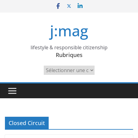
Skip
to
content
j:mag
lifestyle & responsible citizenship
Rubriques
Rubriques
Closed Circuit