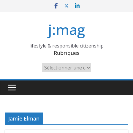
Skip
to
content
j:mag
lifestyle & responsible citizenship
Rubriques
Rubriques
Jamie Elman