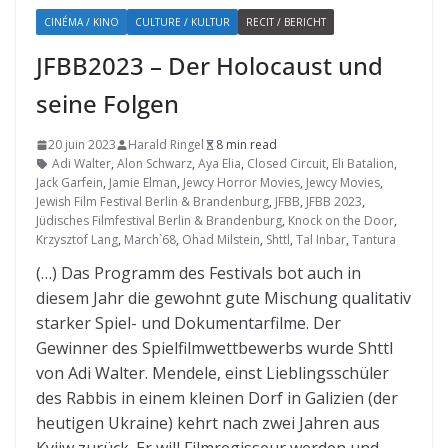
CINÉMA / KINO
CULTURE / KULTUR
RECIT / BERICHT
JFBB2023 – Der Holocaust und
seine Folgen
20 juin 2023
Harald Ringel
8 min read
Adi Walter
,
Alon Schwarz
,
Aya Elia
,
Closed Circuit
,
Eli Batalion
,
Jack Garfein
,
Jamie Elman
,
Jewcy Horror Movies
,
Jewcy Movies
,
Jewish Film Festival Berlin & Brandenburg
,
JFBB
,
JFBB 2023
,
Jüdisches Filmfestival Berlin & Brandenburg
,
Knock on the Door
,
Krzysztof Lang
,
March`68
,
Ohad Milstein
,
Shttl
,
Tal Inbar
,
Tantura
(…) Das Programm des Festivals bot auch in
diesem Jahr die gewohnt gute Mischung qualitativ
starker Spiel- und Dokumentarfilme. Der
Gewinner des Spielfilmwettbewerbs wurde Shttl
von Adi Walter. Mendele, einst Lieblingsschüler
des Rabbis in einem kleinen Dorf in Galizien (der
heutigen Ukraine) kehrt nach zwei Jahren aus