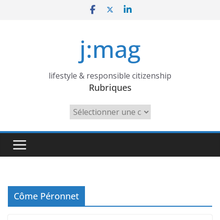
Skip
to
content
j:mag
lifestyle & responsible citizenship
Rubriques
Rubriques
Côme Péronnet