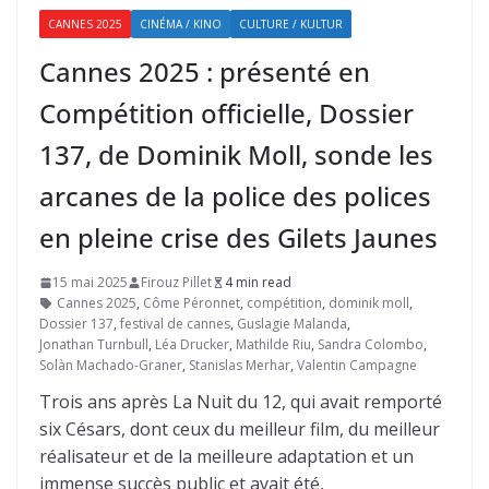
CANNES 2025
CINÉMA / KINO
CULTURE / KULTUR
Cannes 2025 : présenté en
Compétition officielle, Dossier
137, de Dominik Moll, sonde les
arcanes de la police des polices
en pleine crise des Gilets Jaunes
15 mai 2025
Firouz Pillet
4 min read
Cannes 2025
,
Côme Péronnet
,
compétition
,
dominik moll
,
Dossier 137
,
festival de cannes
,
Guslagie Malanda
,
Jonathan Turnbull
,
Léa Drucker
,
Mathilde Riu
,
Sandra Colombo
,
Solàn Machado-Graner
,
Stanislas Merhar
,
Valentin Campagne
Trois ans après La Nuit du 12, qui avait remporté
six Césars, dont ceux du meilleur film, du meilleur
réalisateur et de la meilleure adaptation et un
immense succès public et avait été,