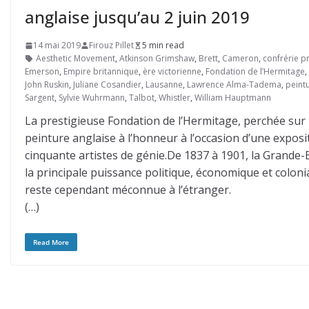
anglaise jusqu’au 2 juin 2019
14 mai 2019
Firouz Pillet
5 min read
Aesthetic Movement
,
Atkinson Grimshaw
,
Brett
,
Cameron
,
confrérie p
Emerson
,
Empire britannique
,
ère victorienne
,
Fondation de l’Hermitage
,
John Ruskin
,
Juliane Cosandier
,
Lausanne
,
Lawrence Alma-Tadema
,
peint
Sargent
,
Sylvie Wuhrmann
,
Talbot
,
Whistler
,
William Hauptmann
La prestigieuse Fondation de l’Hermitage, perchée sur 
peinture anglaise à l’honneur à l’occasion d’une exposi
cinquante artistes de génie.De 1837 à 1901, la Grande-
la principale puissance politique, économique et coloni
reste cependant méconnue à l’étranger.
(…)
Read More