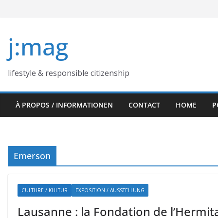
Skip
to
content
j:mag
lifestyle & responsible citizenship
À PROPOS / INFORMATIONEN
CONTACT
HOME
P
Emerson
CULTURE / KULTUR
EXPOSITION / AUSSTELLUNG
Lausanne : la Fondation de l’Hermitag