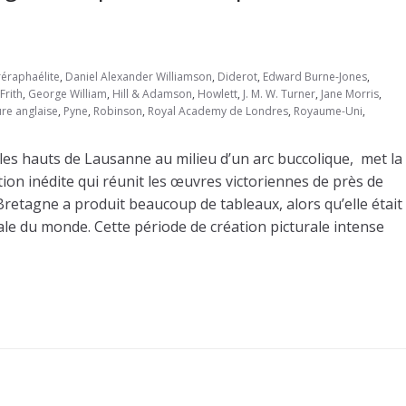
réraphaélite
,
Daniel Alexander Williamson
,
Diderot
,
Edward Burne-Jones
,
Frith
,
George William
,
Hill & Adamson
,
Howlett
,
J. M. W. Turner
,
Jane Morris
,
ure anglaise
,
Pyne
,
Robinson
,
Royal Academy de Londres
,
Royaume-Uni
,
les hauts de Lausanne au milieu d’un arc buccolique, met la
tion inédite qui réunit les œuvres victoriennes de près de
Bretagne a produit beaucoup de tableaux, alors qu’elle était
ale du monde. Cette période de création picturale intense