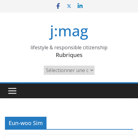
Skip
to
content
j:mag
lifestyle & responsible citizenship
Rubriques
Rubriques
Eun-woo Sim