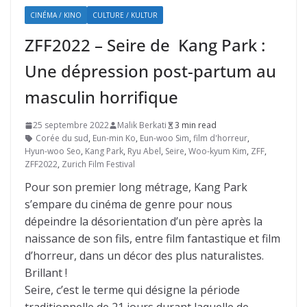
CINÉMA / KINO
CULTURE / KULTUR
ZFF2022 – Seire de Kang Park :
Une dépression post-partum au
masculin horrifique
25 septembre 2022
Malik Berkati
3 min read
Corée du sud
,
Eun-min Ko
,
Eun-woo Sim
,
film d'horreur
,
Hyun-woo Seo
,
Kang Park
,
Ryu Abel
,
Seire
,
Woo-kyum Kim
,
ZFF
,
ZFF2022
,
Zurich Film Festival
Pour son premier long métrage, Kang Park
s’empare du cinéma de genre pour nous
dépeindre la désorientation d’un père après la
naissance de son fils, entre film fantastique et film
d’horreur, dans un décor des plus naturalistes.
Brillant !
Seire, c’est le terme qui désigne la période