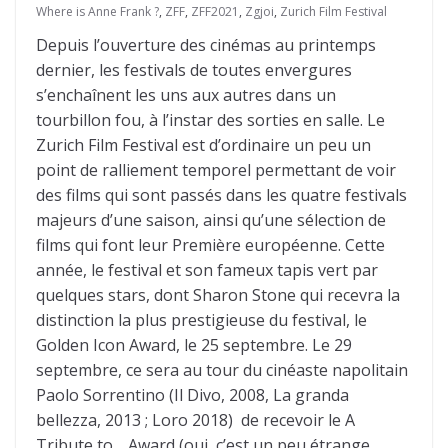
Where is Anne Frank ?
,
ZFF
,
ZFF2021
,
Zgjoi
,
Zurich Film Festival
Depuis l’ouverture des cinémas au printemps
dernier, les festivals de toutes envergures
s’enchaînent les uns aux autres dans un
tourbillon fou, à l’instar des sorties en salle. Le
Zurich Film Festival est d’ordinaire un peu un
point de ralliement temporel permettant de voir
des films qui sont passés dans les quatre festivals
majeurs d’une saison, ainsi qu’une sélection de
films qui font leur Première européenne. Cette
année, le festival et son fameux tapis vert par
quelques stars, dont Sharon Stone qui recevra la
distinction la plus prestigieuse du festival, le
Golden Icon Award, le 25 septembre. Le 29
septembre, ce sera au tour du cinéaste napolitain
Paolo Sorrentino (Il Divo, 2008, La granda
bellezza, 2013 ; Loro 2018) de recevoir le A
Tribute to… Award (oui, c’est un peu étrange