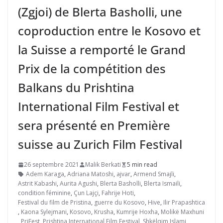
(Zgjoi) de Blerta Basholli, une
coproduction entre le Kosovo et
la Suisse a remporté le Grand
Prix de la compétition des
Balkans du Prishtina
International Film Festival et
sera présenté en Première
suisse au Zurich Film Festival
26 septembre 2021
Malik Berkati
5 min read
Adem Karaga
,
Adriana Matoshi
,
ajvar
,
Armend Smajli
,
Astrit Kabashi
,
Aurita Agushi
,
Blerta Basholli
,
Blerta Ismaili
,
condition féminine
,
Çun Lajçi
,
Fahrije Hoti
,
Festival du film de Pristina
,
guerre du Kosovo
,
Hive
,
Ilir Prapashtica
,
Kaona Sylejmani
,
Kosovo
,
Krusha
,
Kumrije Hoxha
,
Molikë Maxhuni
,
PriFest
,
Prishtina International Film Festival
,
Shkëlqim Islami
,