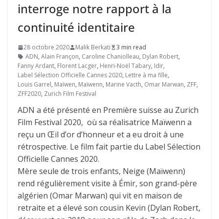
interroge notre rapport à la
continuité identitaire
28 octobre 2020
Malik Berkati
3 min read
ADN
,
Alain Françon
,
Caroline Chaniolleau
,
Dylan Robert
,
Fanny Ardant
,
Florent Lacger
,
Henri-Noël Tabary
,
Idir
,
Label Sélection Officielle Cannes 2020
,
Lettre à ma fille
,
Louis Garrel
,
Maïwen
,
Maïwenn
,
Marine Vacth
,
Omar Marwan
,
ZFF
,
ZFF2020
,
Zurich Film Festival
ADN a été présenté en Première suisse au Zurich
Film Festival 2020, où sa réalisatrice Maïwenn a
reçu un Œil d’or d’honneur et a eu droit à une
rétrospective. Le film fait partie du Label Sélection
Officielle Cannes 2020.
Mère seule de trois enfants, Neige (Maïwenn)
rend régulièrement visite à Émir, son grand-père
algérien (Omar Marwan) qui vit en maison de
retraite et a élevé son cousin Kevin (Dylan Robert,