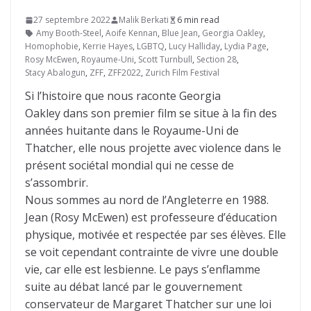
27 septembre 2022
Malik Berkati
6 min read
Amy Booth-Steel
,
Aoife Kennan
,
Blue Jean
,
Georgia Oakley
,
Homophobie
,
Kerrie Hayes
,
LGBTQ
,
Lucy Halliday
,
Lydia Page
,
Rosy McEwen
,
Royaume-Uni
,
Scott Turnbull
,
Section 28
,
Stacy Abalogun
,
ZFF
,
ZFF2022
,
Zurich Film Festival
Si l’histoire que nous raconte Georgia
Oakley dans son premier film se situe à la fin des
années huitante dans le Royaume-Uni de
Thatcher, elle nous projette avec violence dans le
présent sociétal mondial qui ne cesse de
s’assombrir.
Nous sommes au nord de l’Angleterre en 1988.
Jean (Rosy McEwen) est professeure d’éducation
physique, motivée et respectée par ses élèves. Elle
se voit cependant contrainte de vivre une double
vie, car elle est lesbienne. Le pays s’enflamme
suite au débat lancé par le gouvernement
conservateur de Margaret Thatcher sur une loi