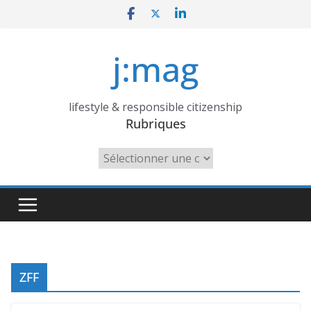
Skip
to
content
j:mag
lifestyle & responsible citizenship
Rubriques
Rubriques
ZFF