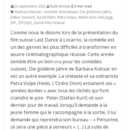
23 septembre 2022
Malik Berkati
3 min read
Barbara Kulcsar
,
comédie dramatique
,
Die goldenen Jahre
,
Esther Gemsch
,
Gundi Ellert
,
Petra Volpe
,
Stefan Kurt
,
Ueli Jäggi
,
ZFF
,
ZFF2022
,
Zurich Film Festival
Comme nous le disions lors de la présentation du
film suisse Last Dance à Locarno, la comédie est
un des genres les plus difficiles à transformer en
œuvre cinématographique réussie. Cette année
semble être un bon cru pour les comédies
suisses, Die goldene Jahre de Barbara Kulcsar en
est un autre exemple. La cinéaste et sa scénariste
Petra Volpe (Heidi, L’Ordre Divin) entament ces «
années dorées » avec tous les clichés qui font
craindre le pire : Peter (Stefan Kurt) vit son
dernier jour de travail, lorsqu’il demande à la
jeune femme qui le raccompagne à la sortie, il lui
demande qui reprendra son bureau – « Personne,
ce sera une pièce à serveurs ». (…) La suite de