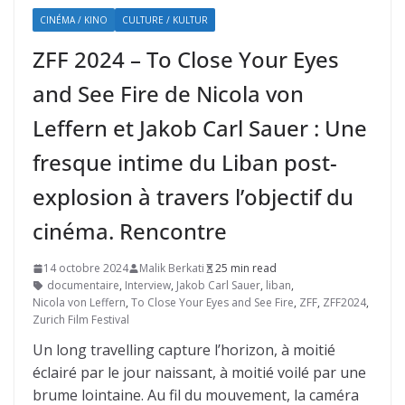
CINÉMA / KINO
CULTURE / KULTUR
ZFF 2024 – To Close Your Eyes
and See Fire de Nicola von
Leffern et Jakob Carl Sauer : Une
fresque intime du Liban post-
explosion à travers l’objectif du
cinéma. Rencontre
14 octobre 2024
Malik Berkati
25 min read
documentaire
,
Interview
,
Jakob Carl Sauer
,
liban
,
Nicola von Leffern
,
To Close Your Eyes and See Fire
,
ZFF
,
ZFF2024
,
Zurich Film Festival
Un long travelling capture l’horizon, à moitié
éclairé par le jour naissant, à moitié voilé par une
brume lointaine. Au fil du mouvement, la caméra