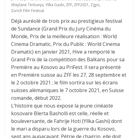
Xhejilane Tërbunja
,
Yllka Gashi
,
ZFF
,
ZFF2021
,
Zgjoi
,
Zurich Film Festival
Déjà auréolé de trois prix au prestigieux festival
de Sundance (Grand Prix du Jury Cinéma du
Monde, Prix de la meilleure réalisation : World
Cinema Dramatic, Prix du Public : World Cinema
Dramatic) en janvier 2021, Hive a remporté le
Grand Prix de la compétition des Balkans pour sa
Première au Kosovo au PriFest. Il sera présenté
en Première suisse au ZFF les 27, 28 septembre et
le 2 octobre 2021 ; le film sortira sur les écrans
suisses alémaniques le 7 octobre 2021, en Suisse
romande, début 2022.
L’histoire que nous expose la jeune cinéaste
kosovare Blerta Basholli est celle, réelle et
bouleversante, de Fahrije Hoti (Yllka Gashi) dont
le mari a disparu lors de la guerre du Kosovo,
sept ans auparavant. Pétrie de chagrin, elle doit