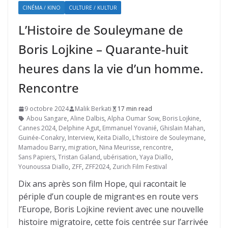
CINÉMA / KINO
CULTURE / KULTUR
L’Histoire de Souleymane de
Boris Lojkine – Quarante-huit
heures dans la vie d’un homme.
Rencontre
9 octobre 2024
Malik Berkati
17 min read
Abou Sangare
,
Aline Dalbis
,
Alpha Oumar Sow
,
Boris Lojkine
,
Cannes 2024
,
Delphine Agut
,
Emmanuel Yovanié
,
Ghislain Mahan
,
Guinée-Conakry
,
Interview
,
Keita Diallo
,
L’histoire de Souleymane
,
Mamadou Barry
,
migration
,
Nina Meurisse
,
rencontre
,
Sans Papiers
,
Tristan Galand
,
ubérisation
,
Yaya Diallo
,
Younoussa Diallo
,
ZFF
,
ZFF2024
,
Zurich Film Festival
Dix ans après son film Hope, qui racontait le
périple d’un couple de migrant·es en route vers
l’Europe, Boris Lojkine revient avec une nouvelle
histoire migratoire, cette fois centrée sur l’arrivée