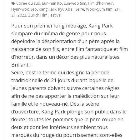
Corée du sud
,
Eun-min Ko
,
Eun-woo Sim
,
film d'horreur
,
Hyun-woo Seo
,
Kang Park
,
Ryu Abel
,
Seire
,
Woo-kyum Kim
,
ZFF
,
ZFF2022
,
Zurich Film Festival
Pour son premier long métrage, Kang Park
s’empare du cinéma de genre pour nous
dépeindre la désorientation d’un père après la
naissance de son fils, entre film fantastique et film
d’horreur, dans un décor des plus naturalistes.
Brillant !
Seire, c’est le terme qui désigne la période
traditionnelle de 21 jours durant laquelle de
jeunes parents doivent suivre certaines règles
afin de ne pas apporter la malédiction sur leur
famille et le nouveau-né. Dès la scène
d’ouverture, Kang Park plonge son public dans le
doute : toutes les pommes que le père coupe en
deux et dont les intérieurs semblent tous
marqués du rouge du pourrissement sont-elles