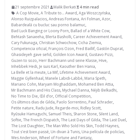
21 septembre 2021
Malik Berkati
4 min read
A Cop Movie
,
A Tribute to... Award
,
Aga Woszczyńska
,
Alonso Ruizpalacios
,
Andreas Fontana
,
Ari Folman
,
Azor
,
Babardeală cu bucluc sau porno balamuc
,
Bad Luck Banging or Loony Porn
,
Ballad of a White Cow
,
Behtash Sanaeeha
,
Blerta Basholli
,
Career Achievement Award
,
Cary Fukunaga
,
Christian Schwochow
,
Cicha Ziemia
,
Competencia oficial
,
François Ozon
,
Fred Baillif
,
Gastón Duprat
,
Ghasideyeh gave sefid
,
Golden Icon Award
,
Gustavo Pizzi
,
Guzen to sozo
,
Herr Bachmann und seine Klasse
,
Hive
,
Inhebbek Hedi
,
Je suis Karl
,
Kaouther Ben Hania
,
La Belle et la meute
,
La Mif
,
Lifetime Achievement Award
,
Maggie Gyllenhaal
,
Manele Labidi-Labbé
,
Maria Speth
,
Mariano Cohn
,
Maryam Moghaddam
,
Mohamed Ben Attia
,
Mr Bachmann and His Class
,
Mychael Danna
,
Néjib Belkadhi
,
No Time to Die
,
Œil d’or
,
Official Competition
,
Os últimos dias de Gilda
,
Paolo Sorrentino
,
Paul Schrader
,
Petite nature
,
Radu Jude
,
Regarde-moi
,
Ridley Scott
,
Ryūsuke Hamaguchi
,
Samuel Theis
,
Sharon Stone
,
Silent Land
,
Softie
,
The French Dispatch
,
The Last Days of Gilda
,
The Last Duel
,
The Lost Daughter
,
The Man Who Sold His Skin
,
Todd Haynes
,
Tout s'est bien passé
,
Un divan à Tunis
,
Una película de policías
,
Wes Anderson
,
Wheel of Fortune and Fantasy
,