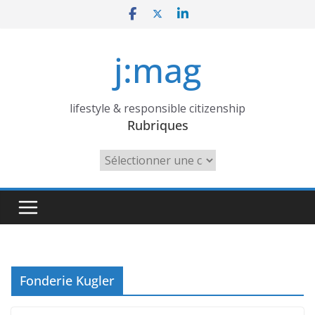
Skip
to
content
j:mag
lifestyle & responsible citizenship
Rubriques
Rubriques
Fonderie Kugler