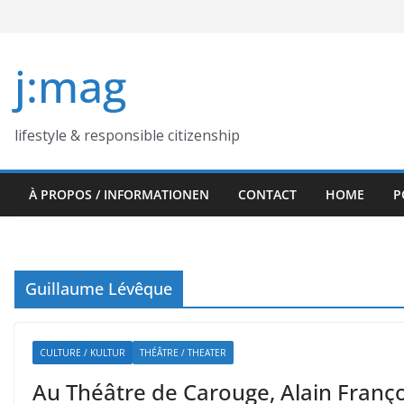
Skip
to
content
j:mag
lifestyle & responsible citizenship
À PROPOS / INFORMATIONEN
CONTACT
HOME
P
Guillaume Lévêque
CULTURE / KULTUR
THÉÂTRE / THEATER
Au Théâtre de Carouge, Alain Franço