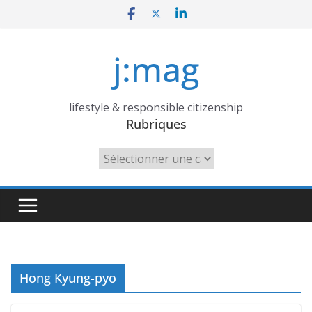
Skip
to
content
j:mag
lifestyle & responsible citizenship
Rubriques
Rubriques
Hong Kyung-pyo