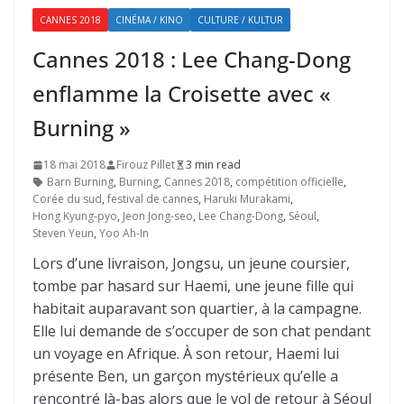
CANNES 2018
CINÉMA / KINO
CULTURE / KULTUR
Cannes 2018 : Lee Chang-Dong
enflamme la Croisette avec «
Burning »
18 mai 2018
Firouz Pillet
3 min read
Barn Burning
,
Burning
,
Cannes 2018
,
compétition officielle
,
Corée du sud
,
festival de cannes
,
Haruki Murakami
,
Hong Kyung-pyo
,
Jeon Jong-seo
,
Lee Chang-Dong
,
Séoul
,
Steven Yeun
,
Yoo Ah-In
Lors d’une livraison, Jongsu, un jeune coursier,
tombe par hasard sur Haemi, une jeune fille qui
habitait auparavant son quartier, à la campagne.
Elle lui demande de s’occuper de son chat pendant
un voyage en Afrique. À son retour, Haemi lui
présente Ben, un garçon mystérieux qu’elle a
rencontré là-bas alors que le vol de retour à Séoul