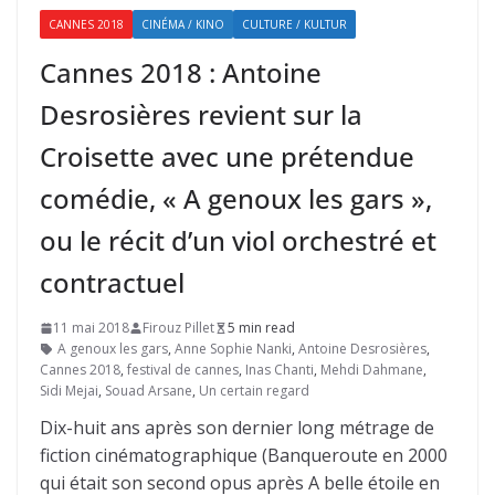
CANNES 2018
CINÉMA / KINO
CULTURE / KULTUR
Cannes 2018 : Antoine
Desrosières revient sur la
Croisette avec une prétendue
comédie, « A genoux les gars »,
ou le récit d’un viol orchestré et
contractuel
11 mai 2018
Firouz Pillet
5 min read
A genoux les gars
,
Anne Sophie Nanki
,
Antoine Desrosières
,
Cannes 2018
,
festival de cannes
,
Inas Chanti
,
Mehdi Dahmane
,
Sidi Mejai
,
Souad Arsane
,
Un certain regard
Dix-huit ans après son dernier long métrage de
fiction cinématographique (Banqueroute en 2000
qui était son second opus après A belle étoile en