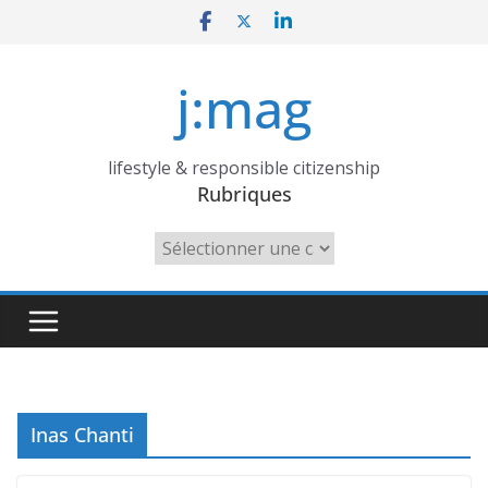
Skip
to
content
j:mag
lifestyle & responsible citizenship
Rubriques
Rubriques
Inas Chanti