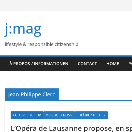
Skip
to
content
j:mag
lifestyle & responsible citizenship
À PROPOS / INFORMATIONEN
CONTACT
HOME
P
Jean-Philippe Clerc
CULTURE / KULTUR
MUSIQUE / MUSIK
THÉÂTRE / THEATER
L’Opéra de Lausanne propose, en sp