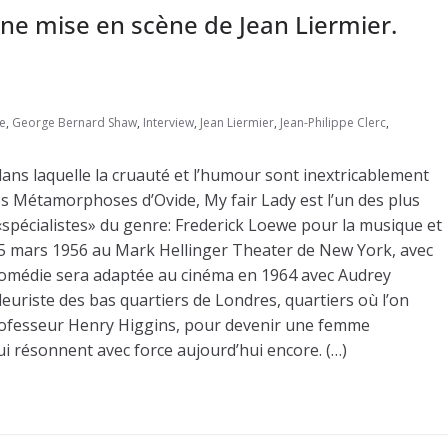
ne mise en scène de Jean Liermier.
e
,
George Bernard Shaw
,
Interview
,
Jean Liermier
,
Jean-Philippe Clerc
,
ns laquelle la cruauté et l’humour sont inextricablement
es Métamorphoses d’Ovide, My fair Lady est l’un des plus
spécialistes» du genre: Frederick Loewe pour la musique et
e 15 mars 1956 au Mark Hellinger Theater de New York, avec
a comédie sera adaptée au cinéma en 1964 avec Audrey
leuriste des bas quartiers de Londres, quartiers où l’on
 professeur Henry Higgins, pour devenir une femme
ui résonnent avec force aujourd’hui encore. (…)