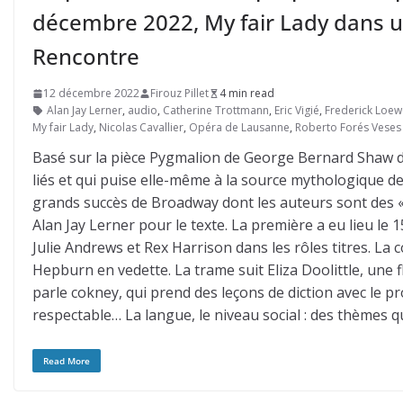
décembre 2022, My fair Lady dans u
Rencontre
12 décembre 2022
Firouz Pillet
4 min read
Alan Jay Lerner
,
audio
,
Catherine Trottmann
,
Eric Vigié
,
Frederick Loew
My fair Lady
,
Nicolas Cavallier
,
Opéra de Lausanne
,
Roberto Forés Veses
Basé sur la pièce Pygmalion de George Bernard Shaw da
liés et qui puise elle-même à la source mythologique d
grands succès de Broadway dont les auteurs sont des «
Alan Jay Lerner pour le texte. La première a eu lieu l
Julie Andrews et Rex Harrison dans les rôles titres. L
Hepburn en vedette. La trame suit Eliza Doolittle, une f
parle cokney, qui prend des leçons de diction avec le
respectable… La langue, le niveau social : des thèmes q
Read More