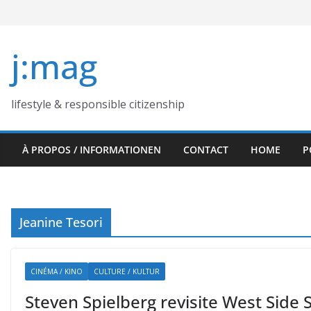
Skip
to
content
j:mag
lifestyle & responsible citizenship
À PROPOS / INFORMATIONEN
CONTACT
HOME
P
Jeanine Tesori
CINÉMA / KINO
CULTURE / KULTUR
Steven Spielberg revisite West Side St