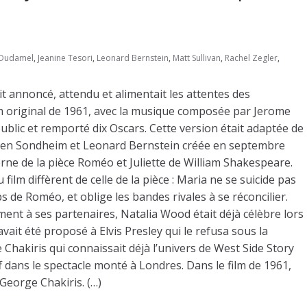
 Dudamel
,
Jeanine Tesori
,
Leonard Bernstein
,
Matt Sullivan
,
Rachel Zegler
,
t annoncé, attendu et alimentait les attentes des
lm original de 1961, avec la musique composée par Jerome
ublic et remporté dix Oscars. Cette version était adaptée de
hen Sondheim et Leonard Bernstein créée en septembre
ne de la pièce Roméo et Juliette de William Shakespeare.
ilm diffèrent de celle de la pièce : Maria ne se suicide pas
ps de Roméo, et oblige les bandes rivales à se réconcilier.
ment à ses partenaires, Natalia Wood était déjà célèbre lors
vait été proposé à Elvis Presley qui le refusa sous la
 Chakiris qui connaissait déjà l’univers de West Side Story
iff dans le spectacle monté à Londres. Dans le film de 1961,
George Chakiris. (…)