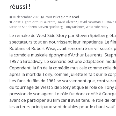
réussi !
10 décembre 2021
Firouz Pillet
2 min read
Ansel Elgort
,
Arthur Laurents
,
David Alvarez
,
David Newman
,
Gustavo
Stephen Sondheim
,
Steven Spielberg
,
Tony Kushner
,
West Side Story
Le remake de West Side Story par Steven Spielberg étai
spectateurs tout en nourrissant leur impatience. Le fi
Robbins et Robert Wise, avait rencontré un vif succès p
la comédie musicale éponyme d’Arthur Laurents, Step
1957 à Broadway. Le scénario est une adaptation moder
Cependant, la fin de la comédie musicale comme celle du f
après la mort de Tony, comme Juliette le fait sur le cor
Les fans du film de 1961 se souviennent que, contraire
du tournage de West Side Story et que le rôle de Tony a
pression de son agent. Le rôle fut donc confié à George
avant de participer au film car il avait tenu le rôle de R
les acteurs principaux sont doublés pour le chant sauf 