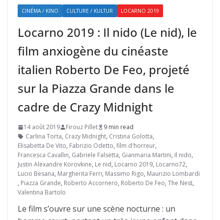
CINÉMA / KINO
CULTURE / KULTUR
LOCARNO 2019
Locarno 2019 : Il nido (Le nid), le
film anxiogène du cinéaste
italien Roberto De Feo, projeté
sur la Piazza Grande dans le
cadre de Crazy Midnight
14 août 2019
Firouz Pillet
9 min read
Carlina Torta
,
Crazy Midnight
,
Cristina Golotta
,
Elisabetta De Vito
,
Fabrizio Odetto
,
film d'horreur
,
Francesca Cavallin
,
Gabriele Falsetta
,
Gianmaria Martini
,
Il nido
,
Justin Alexandre Korovkine
,
Le nid
,
Locarno 2019
,
Locarno72
,
Lucio Besana
,
Margherita Ferri
,
Massimo Rigo
,
Maurizio Lombardi
,
Piazza Grande
,
Roberto Accornero
,
Roberto De Feo
,
The Nest
,
Valentina Bartolo
Le film s’ouvre sur une scène nocturne : un