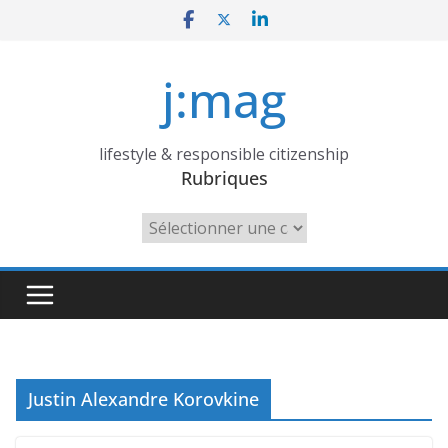
Skip
to
content
j:mag
lifestyle & responsible citizenship
Rubriques
Rubriques
Justin Alexandre Korovkine