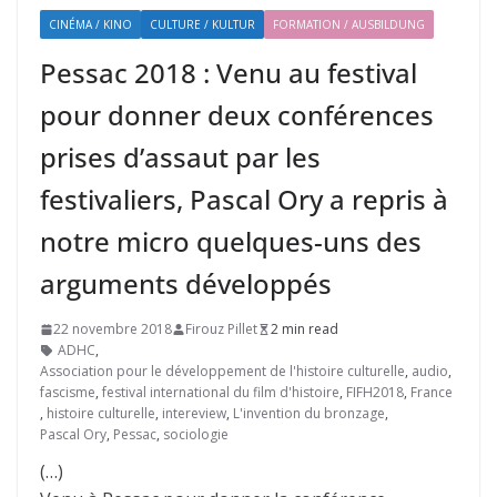
CINÉMA / KINO
CULTURE / KULTUR
FORMATION / AUSBILDUNG
Pessac 2018 : Venu au festival
pour donner deux conférences
prises d’assaut par les
festivaliers, Pascal Ory a repris à
notre micro quelques-uns des
arguments développés
22 novembre 2018
Firouz Pillet
2 min read
ADHC
,
Association pour le développement de l'histoire culturelle
,
audio
,
fascisme
,
festival international du film d'histoire
,
FIFH2018
,
France
,
histoire culturelle
,
intereview
,
L'invention du bronzage
,
Pascal Ory
,
Pessac
,
sociologie
(…)