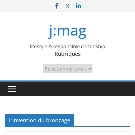
Skip
to
content
j:mag
lifestyle & responsible citizenship
Rubriques
Rubriques
L’invention du bronzage