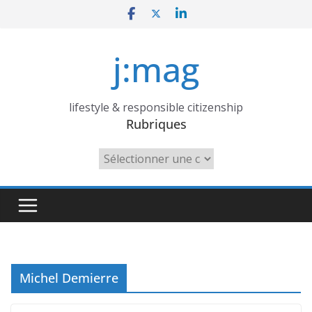
Skip
to
content
j:mag
lifestyle & responsible citizenship
Rubriques
Rubriques
Michel Demierre