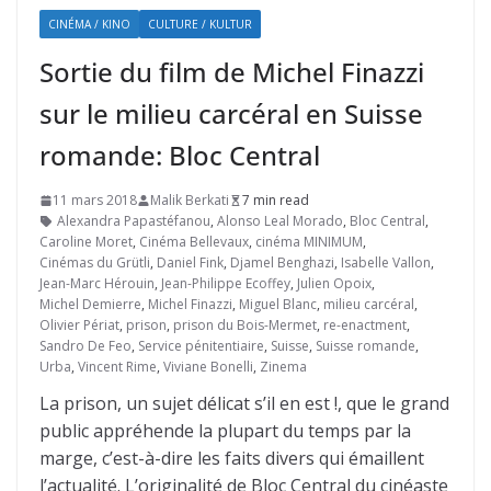
CINÉMA / KINO
CULTURE / KULTUR
Sortie du film de Michel Finazzi
sur le milieu carcéral en Suisse
romande: Bloc Central
11 mars 2018
Malik Berkati
7 min read
Alexandra Papastéfanou
,
Alonso Leal Morado
,
Bloc Central
,
Caroline Moret
,
Cinéma Bellevaux
,
cinéma MINIMUM
,
Cinémas du Grütli
,
Daniel Fink
,
Djamel Benghazi
,
Isabelle Vallon
,
Jean-Marc Hérouin
,
Jean-Philippe Ecoffey
,
Julien Opoix
,
Michel Demierre
,
Michel Finazzi
,
Miguel Blanc
,
milieu carcéral
,
Olivier Périat
,
prison
,
prison du Bois-Mermet
,
re-enactment
,
Sandro De Feo
,
Service pénitentiaire
,
Suisse
,
Suisse romande
,
Urba
,
Vincent Rime
,
Viviane Bonelli
,
Zinema
La prison, un sujet délicat s’il en est !, que le grand
public appréhende la plupart du temps par la
marge, c’est-à-dire les faits divers qui émaillent
l’actualité. L’originalité de Bloc Central du cinéaste