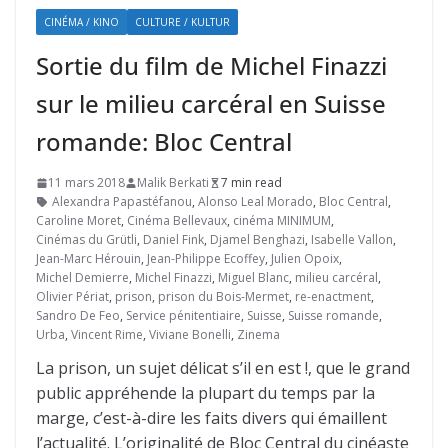
CINÉMA / KINO
CULTURE / KULTUR
Sortie du film de Michel Finazzi
sur le milieu carcéral en Suisse
romande: Bloc Central
11 mars 2018
Malik Berkati
7 min read
Alexandra Papastéfanou
,
Alonso Leal Morado
,
Bloc Central
,
Caroline Moret
,
Cinéma Bellevaux
,
cinéma MINIMUM
,
Cinémas du Grütli
,
Daniel Fink
,
Djamel Benghazi
,
Isabelle Vallon
,
Jean-Marc Hérouin
,
Jean-Philippe Ecoffey
,
Julien Opoix
,
Michel Demierre
,
Michel Finazzi
,
Miguel Blanc
,
milieu carcéral
,
Olivier Périat
,
prison
,
prison du Bois-Mermet
,
re-enactment
,
Sandro De Feo
,
Service pénitentiaire
,
Suisse
,
Suisse romande
,
Urba
,
Vincent Rime
,
Viviane Bonelli
,
Zinema
La prison, un sujet délicat s’il en est !, que le grand
public appréhende la plupart du temps par la
marge, c’est-à-dire les faits divers qui émaillent
l’actualité. L’originalité de Bloc Central du cinéaste