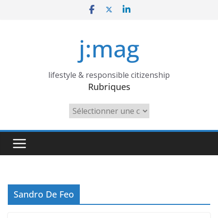
Skip
to
content
j:mag
lifestyle & responsible citizenship
Rubriques
Rubriques
Sandro De Feo