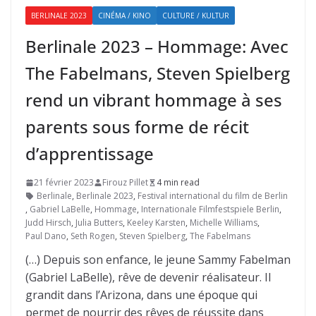
BERLINALE 2023
CINÉMA / KINO
CULTURE / KULTUR
Berlinale 2023 – Hommage: Avec
The Fabelmans, Steven Spielberg
rend un vibrant hommage à ses
parents sous forme de récit
d’apprentissage
21 février 2023
Firouz Pillet
4 min read
Berlinale
,
Berlinale 2023
,
Festival international du film de Berlin
,
Gabriel LaBelle
,
Hommage
,
Internationale Filmfestspiele Berlin
,
Judd Hirsch
,
Julia Butters
,
Keeley Karsten
,
Michelle Williams
,
Paul Dano
,
Seth Rogen
,
Steven Spielberg
,
The Fabelmans
(…) Depuis son enfance, le jeune Sammy Fabelman
(Gabriel LaBelle), rêve de devenir réalisateur. Il
grandit dans l’Arizona, dans une époque qui
permet de nourrir des rêves de réussite dans