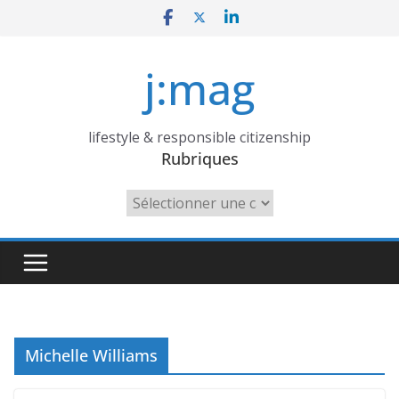
Skip
to
content
j:mag
lifestyle & responsible citizenship
Rubriques
Rubriques
Michelle Williams