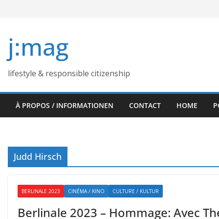
Skip
to
content
j:mag
lifestyle & responsible citizenship
À PROPOS / INFORMATIONEN
CONTACT
HOME
P
Judd Hirsch
BERLINALE 2023
CINÉMA / KINO
CULTURE / KULTUR
Berlinale 2023 – Hommage: Avec Th