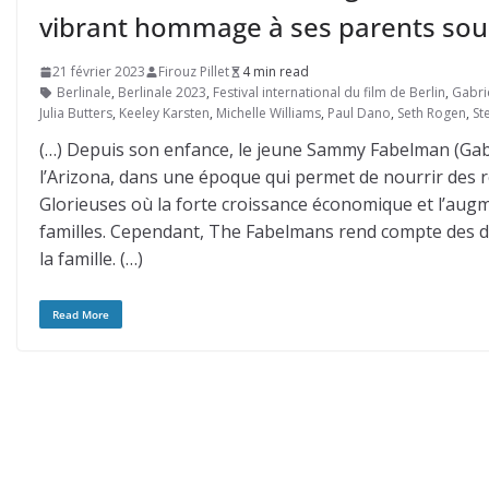
vibrant hommage à ses parents sous
21 février 2023
Firouz Pillet
4 min read
Berlinale
,
Berlinale 2023
,
Festival international du film de Berlin
,
Gabri
Julia Butters
,
Keeley Karsten
,
Michelle Williams
,
Paul Dano
,
Seth Rogen
,
St
(…) Depuis son enfance, le jeune Sammy Fabelman (Gabrie
l’Arizona, dans une époque qui permet de nourrir des 
Glorieuses où la forte croissance économique et l’augm
familles. Cependant, The Fabelmans rend compte des d
la famille. (…)
Read More