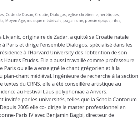
es
,
Code de Dusan
,
Croatie
,
Dialogos
,
église chrétienne
,
hérétiques
,
ts
,
Moyen Age
,
musique médiévale
,
paganisme
,
poésie épique
,
rites
,
ivjanic, originaire de Zadar, a quitté sa Croatie natale
 à Paris et dirige l’ensemble Dialogos, spécialisé dans les
résidence à l’Harvard University dès l’obtention de son
es Hautes Etudes. Elle a aussi travaillé comme professeure
 de Paris ou elle a enseigné le chant grégorien et à la
du plan-chant médiéval. Ingénieure de recherche à la section
e textes du CRNS, elle a été conseillère artistique au
sidence au Festival Laus polyphoniae à Anvers.
nt invitée par les universités, telles que la Schola Cantorum
. Depuis 2005 elle co- dirige le master professionnel en
bonne-Paris IV avec Benjamin Bagbi, directeur de