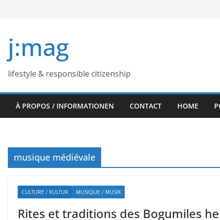
Skip
to
content
j:mag
lifestyle & responsible citizenship
À PROPOS / INFORMATIONEN
CONTACT
HOME
P
musique médiévale
CULTURE / KULTUR
MUSIQUE / MUSIK
Rites et traditions des Bogumiles he