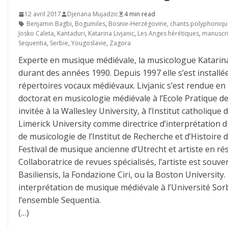
12 avril 2017
Djenana Mujadzic
4 min read
Benjamin Bagbi
,
Bogumiles
,
Bosnie-Herzégovine
,
chants polyphoniqu
Josko Caleta
,
Kantaduri
,
Katarina Livjanic
,
Les Anges hérétiques
,
manuscri
Sequentia
,
Serbie
,
Yougoslavie
,
Zagora
Experte en musique médiévale, la musicologue Katarina L
durant des années 1990. Depuis 1997 elle s’est installée
répertoires vocaux médiévaux. Livjanic s’est rendue en 
doctorat en musicologie médiévale à l’Ecole Pratique d
invitée à la Wallesley University, à l’Institut catholique
Limerick University comme directrice d’interprétation 
de musicologie de l’Institut de Recherche et d’Histoire d
Festival de musique ancienne d’Utrecht et artiste en ré
Collaboratrice de revues spécialisés, l’artiste est souve
Basiliensis, la Fondazione Ciri, ou la Boston University
interprétation de musique médiévale à l’Université Sor
l’ensemble Sequentia.
(…)