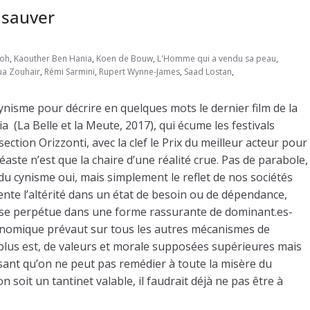
 sauver
doh
,
Kaouther Ben Hania
,
Koen de Bouw
,
L'Homme qui a vendu sa peau
,
ua Zouhair
,
Rémi Sarmini
,
Rupert Wynne-James
,
Saad Lostan
,
, cynisme pour décrire en quelques mots le dernier film de la
 (La Belle et la Meute, 2017), qui écume les festivals
ction Orizzonti, avec la clef le Prix du meilleur acteur pour
ste n’est que la chaire d’une réalité crue. Pas de parabole,
du cynisme oui, mais simplement le reflet de nos sociétés
sente l’altérité dans un état de besoin ou de dépendance,
se perpétue dans une forme rassurante de dominant.es-
onomique prévaut sur tous les autres mécanismes de
i plus est, de valeurs et morale supposées supérieures mais
sant qu’on ne peut pas remédier à toute la misère du
 soit un tantinet valable, il faudrait déjà ne pas être à