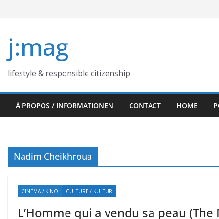
Skip
to
content
j:mag
lifestyle & responsible citizenship
À PROPOS / INFORMATIONEN
CONTACT
HOME
P
Nadim Cheikhroua
CINÉMA / KINO
CULTURE / KULTUR
L’Homme qui a vendu sa peau (The 