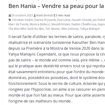
Ben Hania – Vendre sa peau pour la
20 octobre 2021
Malik Berkati
5 min read
Christian Vadim
,
Darina Al Joundi
,
Dea Liane
,
Husam Chadat
,
Jan Dah
Marc de Panda
,
Monica Bellucci
,
Mouldi Kriden
,
Nadim Cheikhroua
,
Najo
The Man Who Sold His Skin
,
Tim Steiner
,
Wim Delvoye
,
Yahya Mahayni
Il serait facile d’utiliser les termes de satire, parabole
réalisatrice et scénariste tunisienne Kaouther Ben Hania
depuis sa Première à la Mostra de Venise 2020 dans la se
Yahya Mahayni. Cependant, ce que nous propose la cinéa
pas de satire – le monde est comme cela, pire même –, 
qui le pratique avec dextérité envers tout ce qui repré
état savamment entretenu pour que l’ordre du monde 
dominé.es, possédnt.es-posséd.es, dont le système éc
fonctionnement. Sous le vernis de culture, éclairée qu
rongées par l’hypocrisie, on aime à se rassurer en pen
monde et que l’on fait au mieux. Pour que cette assertion
l’origine de ces malheurs du monde…