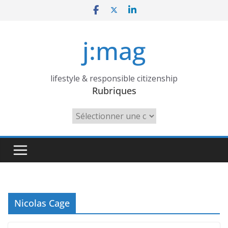
Skip
to
content
j:mag
lifestyle & responsible citizenship
Rubriques
Rubriques
Nicolas Cage