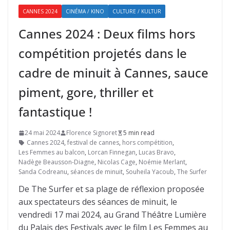
CANNES 2024
CINÉMA / KINO
CULTURE / KULTUR
Cannes 2024 : Deux films hors
compétition projetés dans le
cadre de minuit à Cannes, sauce
piment, gore, thriller et
fantastique !
24 mai 2024
Florence Signoret
5 min read
Cannes 2024
,
festival de cannes
,
hors compétition
,
Les Femmes au balcon
,
Lorcan Finnegan
,
Lucas Bravo
,
Nadège Beausson-Diagne
,
Nicolas Cage
,
Noémie Merlant
,
Sanda Codreanu
,
séances de minuit
,
Souheila Yacoub
,
The Surfer
De The Surfer et sa plage de réflexion proposée
aux spectateurs des séances de minuit, le
vendredi 17 mai 2024, au Grand Théâtre Lumière
du Palais des Festivals avec le film Les Femmes au