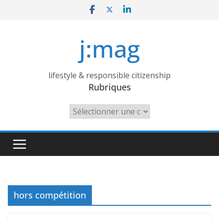
Skip
to
content
j:mag
lifestyle & responsible citizenship
Rubriques
Rubriques
hors compétition