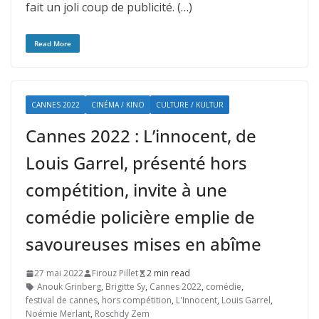
fait un joli coup de publicité. (…)
Read More
CANNES 2022
CINÉMA / KINO
CULTURE / KULTUR
Cannes 2022 : L’innocent, de
Louis Garrel, présenté hors
compétition, invite à une
comédie policière emplie de
savoureuses mises en abîme
27 mai 2022
Firouz Pillet
2 min read
Anouk Grinberg
,
Brigitte Sy
,
Cannes 2022
,
comédie
,
festival de cannes
,
hors compétition
,
L'Innocent
,
Louis Garrel
,
Noémie Merlant
,
Roschdy Zem