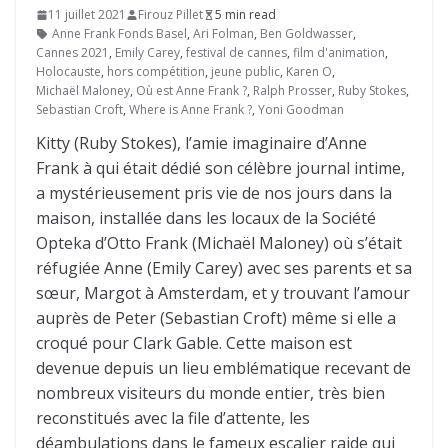
11 juillet 2021
Firouz Pillet
5 min read
Anne Frank Fonds Basel
,
Ari Folman
,
Ben Goldwasser
,
Cannes 2021
,
Emily Carey
,
festival de cannes
,
film d'animation
,
Holocauste
,
hors compétition
,
jeune public
,
Karen O
,
Michaël Maloney
,
Où est Anne Frank ?
,
Ralph Prosser
,
Ruby Stokes
,
Sebastian Croft
,
Where is Anne Frank ?
,
Yoni Goodman
Kitty (Ruby Stokes), l’amie imaginaire d’Anne
Frank à qui était dédié son célèbre journal intime,
a mystérieusement pris vie de nos jours dans la
maison, installée dans les locaux de la Société
Opteka d’Otto Frank (Michaël Maloney) où s’était
réfugiée Anne (Emily Carey) avec ses parents et sa
sœur, Margot à Amsterdam, et y trouvant l’amour
auprès de Peter (Sebastian Croft) même si elle a
croqué pour Clark Gable. Cette maison est
devenue depuis un lieu emblématique recevant de
nombreux visiteurs du monde entier, très bien
reconstitués avec la file d’attente, les
déambulations dans le fameux escalier raide qui