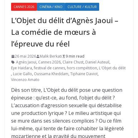
CANNES 2026
CINÉMA / KINO
CULTURE / KULTUR
L’Objet du délit d’Agnès Jaoui –
La comédie de mœurs à
l’épreuve du réel
26 mai 2026
Malik Berkati
9 min read
Agnès Jaoui
,
Cannes 2026
,
Claire Chust
,
Daniel Auteuil
,
Eye Haïdara
,
festival de cannes
,
hors compétition
,
L'Objet du délit
,
Lucie Gallo
,
Oussama Kheddam
,
Tiphaine Daviot
,
Vincenzo Amato
Dès son titre, L’Objet du délit pose une question
épineuse : qu’est-ce, au fond, l’objet du délit ?
L’accusation d’agression sexuelle qui déstabilise
une production lyrique ? Le milieu artistique qui
se mure dans ses silences complices ? Ou ce film
lui-même, qui tente de faire cohabiter la légèreté
mozartienne et la gravité du mouvement