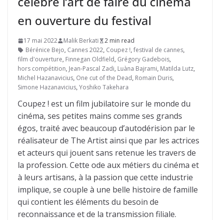
célèbre l’art de faire du cinéma
en ouverture du festival
17 mai 2022
Malik Berkati
2 min read
Bérénice Bejo
,
Cannes 2022
,
Coupez !
,
festival de cannes
,
film d'ouverture
,
Finnegan Oldfield
,
Grégory Gadebois
,
hors compétition
,
Jean-Pascal Zadi
,
Luàna Bajrami
,
Matilda Lutz
,
Michel Hazanavicius
,
One cut of the Dead
,
Romain Duris
,
Simone Hazanavicius
,
Yoshiko Takehara
Coupez ! est un film jubilatoire sur le monde du
cinéma, ses petites mains comme ses grands
égos, traité avec beaucoup d’autodérision par le
réalisateur de The Artist ainsi que par les actrices
et acteurs qui jouent sans retenue les travers de
la profession. Cette ode aux métiers du cinéma et
à leurs artisans, à la passion que cette industrie
implique, se couple à une belle histoire de famille
qui contient les éléments du besoin de
reconnaissance et de la transmission filiale.