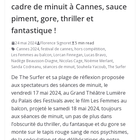
cadre de minuit à Cannes, sauce
piment, gore, thriller et
fantastique !
24 mai 2024
Florence Signoret
5 min read
Cannes 2024
,
festival de cannes
,
hors compétition
,
Les Femmes au balcon
,
Lorcan Finnegan
,
Lucas Bravo
,
Nadège Beausson-Diagne
,
Nicolas Cage
,
Noémie Merlant
,
Sanda Codreanu
,
séances de minuit
,
Souheila Yacoub
,
The Surfer
De The Surfer et sa plage de réflexion proposée
aux spectateurs des séances de minuit, le
vendredi 17 mai 2024, au Grand Théâtre Lumière
du Palais des Festivals avec le film Les Femmes au
balcon, projeté le samedi 18 mai 2024, toujours
aux séances de minuit, un pas de plus dans
l’obscurité du thriller, du fantasque et du gore se
monte sur le tapis rouge sang de nos psychismes,
de la spéculation et des délibérations de notre