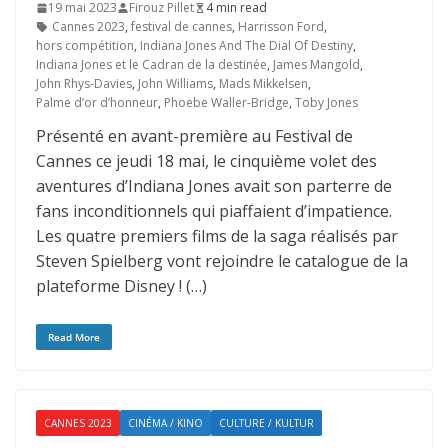
19 mai 2023
Firouz Pillet
4 min read
Cannes 2023
,
festival de cannes
,
Harrisson Ford
,
hors compétition
,
Indiana Jones And The Dial Of Destiny
,
Indiana Jones et le Cadran de la destinée
,
James Mangold
,
John Rhys-Davies
,
John Williams
,
Mads Mikkelsen
,
Palme d’or d’honneur
,
Phoebe Waller-Bridge
,
Toby Jones
Présenté en avant-première au Festival de
Cannes ce jeudi 18 mai, le cinquième volet des
aventures d’Indiana Jones avait son parterre de
fans inconditionnels qui piaffaient d’impatience.
Les quatre premiers films de la saga réalisés par
Steven Spielberg vont rejoindre le catalogue de la
plateforme Disney ! (…)
Read More
CANNES 2023
CINÉMA / KINO
CULTURE / KULTUR