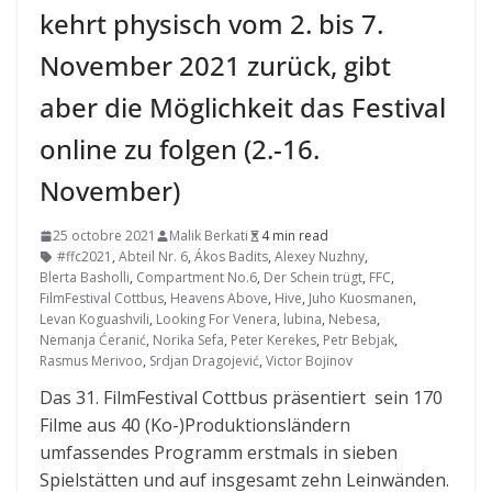
kehrt physisch vom 2. bis 7.
November 2021 zurück, gibt
aber die Möglichkeit das Festival
online zu folgen (2.-16.
November)
25 octobre 2021
Malik Berkati
4 min read
#ffc2021
,
Abteil Nr. 6
,
Ákos Badits
,
Alexey Nuzhny
,
Blerta Basholli
,
Compartment No.6
,
Der Schein trügt
,
FFC
,
FilmFestival Cottbus
,
Heavens Above
,
Hive
,
Juho Kuosmanen
,
Levan Koguashvili
,
Looking For Venera
,
lubina
,
Nebesa
,
Nemanja Ćeranić
,
Norika Sefa
,
Peter Kerekes
,
Petr Bebjak
,
Rasmus Merivoo
,
Srdjan Dragojević
,
Victor Bojinov
Das 31. FilmFestival Cottbus präsentiert sein 170
Filme aus 40 (Ko-)Produktionsländern
umfassendes Programm erstmals in sieben
Spielstätten und auf insgesamt zehn Leinwänden.