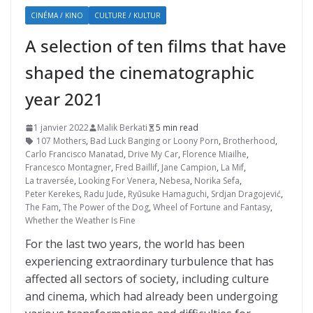
CINÉMA / KINO
CULTURE / KULTUR
A selection of ten films that have
shaped the cinematographic
year 2021
1 janvier 2022
Malik Berkati
5 min read
107 Mothers
,
Bad Luck Banging or Loony Porn
,
Brotherhood
,
Carlo Francisco Manatad
,
Drive My Car
,
Florence Miailhe
,
Francesco Montagner
,
Fred Baillif
,
Jane Campion
,
La Mif
,
La traversée
,
Looking For Venera
,
Nebesa
,
Norika Sefa
,
Peter Kerekes
,
Radu Jude
,
Ryūsuke Hamaguchi
,
Srdjan Dragojević
,
The Fam
,
The Power of the Dog
,
Wheel of Fortune and Fantasy
,
Whether the Weather Is Fine
For the last two years, the world has been
experiencing extraordinary turbulence that has
affected all sectors of society, including culture
and cinema, which had already been undergoing