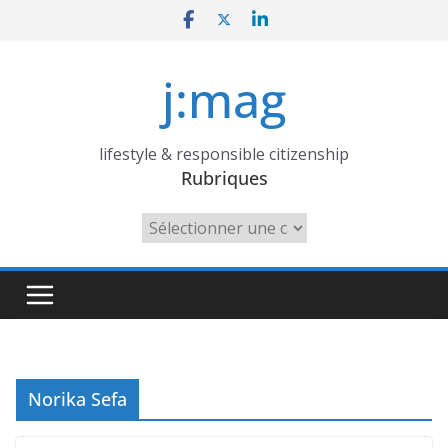
Skip
to
content
j:mag
lifestyle & responsible citizenship
Rubriques
Rubriques
Norika Sefa