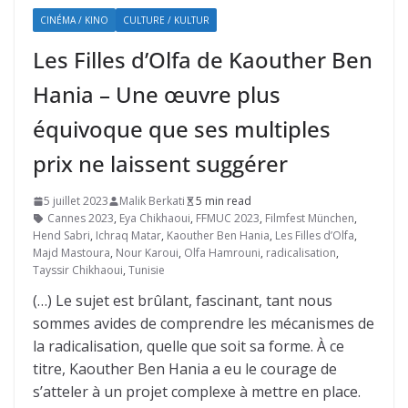
CINÉMA / KINO
CULTURE / KULTUR
Les Filles d’Olfa de Kaouther Ben
Hania – Une œuvre plus
équivoque que ses multiples
prix ne laissent suggérer
5 juillet 2023
Malik Berkati
5 min read
Cannes 2023
,
Eya Chikhaoui
,
FFMUC 2023
,
Filmfest München
,
Hend Sabri
,
Ichraq Matar
,
Kaouther Ben Hania
,
Les Filles d’Olfa
,
Majd Mastoura
,
Nour Karoui
,
Olfa Hamrouni
,
radicalisation
,
Tayssir Chikhaoui
,
Tunisie
(…) Le sujet est brûlant, fascinant, tant nous
sommes avides de comprendre les mécanismes de
la radicalisation, quelle que soit sa forme. À ce
titre, Kaouther Ben Hania a eu le courage de
s’atteler à un projet complexe à mettre en place.