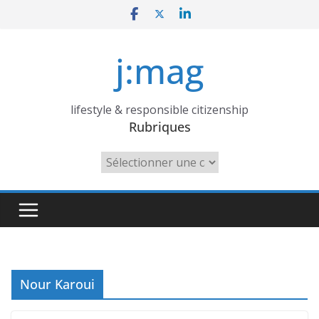
Skip
to
content
j:mag
lifestyle & responsible citizenship
Rubriques
Rubriques
Nour Karoui