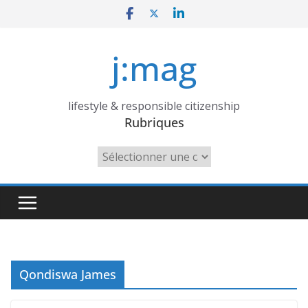
Skip
to
content
j:mag
lifestyle & responsible citizenship
Rubriques
Rubriques
Qondiswa James