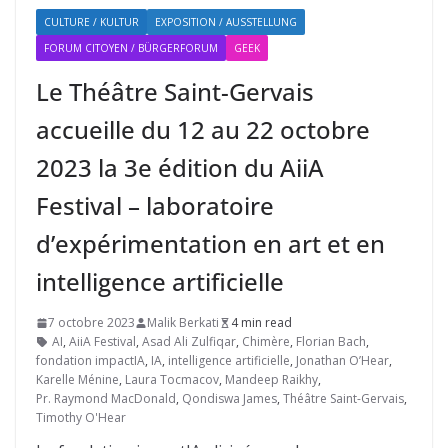
CULTURE / KULTUR
EXPOSITION / AUSSTELLUNG
FORUM CITOYEN / BÜRGERFORUM
GEEK
Le Théâtre Saint-Gervais
accueille du 12 au 22 octobre
2023 la 3e édition du AiiA
Festival – laboratoire
d’expérimentation en art et en
intelligence artificielle
7 octobre 2023
Malik Berkati
4 min read
AI
,
AiiA Festival
,
Asad Ali Zulfiqar
,
Chimère
,
Florian Bach
,
fondation impactIA
,
IA
,
intelligence artificielle
,
Jonathan O’Hear
,
Karelle Ménine
,
Laura Tocmacov
,
Mandeep Raikhy
,
Pr. Raymond MacDonald
,
Qondiswa James
,
Théâtre Saint-Gervais
,
Timothy O'Hear