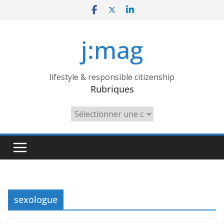
Skip
to
content
j:mag
lifestyle & responsible citizenship
Rubriques
Rubriques
sexologue