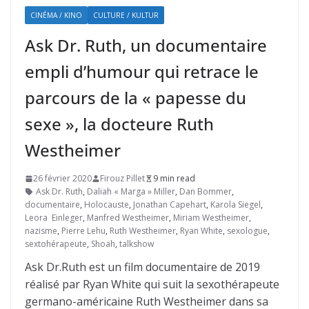
CINÉMA / KINO
CULTURE / KULTUR
Ask Dr. Ruth, un documentaire
empli d’humour qui retrace le
parcours de la « papesse du
sexe », la docteure Ruth
Westheimer
26 février 2020
Firouz Pillet
9 min read
Ask Dr. Ruth
,
Daliah « Marga » Miller
,
Dan Bommer
,
documentaire
,
Holocauste
,
Jonathan Capehart
,
Karola Siegel
,
Leora Einleger
,
Manfred Westheimer
,
Miriam Westheimer
,
nazisme
,
Pierre Lehu
,
Ruth Westheimer
,
Ryan White
,
sexologue
,
sextohérapeute
,
Shoah
,
talkshow
Ask Dr.Ruth est un film documentaire de 2019
réalisé par Ryan White qui suit la sexothérapeute
germano-américaine Ruth Westheimer dans sa