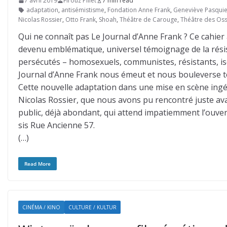
7 avril 2019
Firouz Pillet
7 min read
adaptation
,
antisémistisme
,
Fondation Anne Frank
,
Geneviève Pasquie
Nicolas Rossier
,
Otto Frank
,
Shoah
,
Théâtre de Carouge
,
Théâtre des Os
Qui ne connaît pas Le Journal d’Anne Frank ? Ce cahier 
devenu emblématique, universel témoignage de la résis
persécutés – homosexuels, communistes, résistants, is
Journal d’Anne Frank nous émeut et nous bouleverse t
Cette nouvelle adaptation dans une mise en scène ingé
Nicolas Rossier, que nous avons pu rencontré juste ava
public, déjà abondant, qui attend impatiemment l’ouver
sis Rue Ancienne 57.
(…)
Read More
CINÉMA / KINO
CULTURE / KULTUR