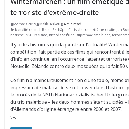
Wintermärchen : un film émétique da
terroriste d’extrême-droite
22 mars 2019
Malik Berkati
4 min read
banalité du mal
,
Beate Zschäpe
,
Christchurch
,
extrême-droite
,
Jan Bo
nazisme
,
NSU
,
racisme
,
Ricarda Seifried
,
suprémacisme blanc
,
terrorism
Il y a des histoires qui claquent sur l’actualité! Winte
compétition, fait partie de ces films qui rencontrent à 
d’info en continue, en l’occurrence l’attentat terrorist
Nouvelle-Zélande contre deux mosquées qui a fait 50 vi
Ce film n’a malheureusement rien d’une fable, même d’hiv
impression de malaise de se retrouver dans l’histoire 
le procès de la NSU (Nationalsozialistischer Untergrund
du trio maléfique – les deux hommes s’étant suicidés 
d’Allemands d’origine étrangère entre 2000 et 2007.
(…)