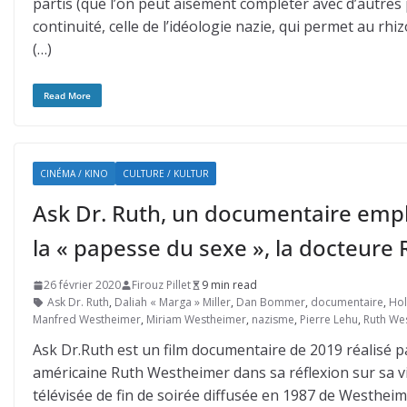
partis (que l’on peut aisément compléter avec d’autres
continuité, celle de l’idéologie nazie, qui permet au rh
(…)
Read More
CINÉMA / KINO
CULTURE / KULTUR
Ask Dr. Ruth, un documentaire empl
la « papesse du sexe », la docteur
26 février 2020
Firouz Pillet
9 min read
Ask Dr. Ruth
,
Daliah « Marga » Miller
,
Dan Bommer
,
documentaire
,
Hol
Manfred Westheimer
,
Miriam Westheimer
,
nazisme
,
Pierre Lehu
,
Ruth We
Ask Dr.Ruth est un film documentaire de 2019 réalisé 
américaine Ruth Westheimer dans sa réflexion sur sa vie 
télévisée de fin de soirée diffusée en 1987 de Westheim