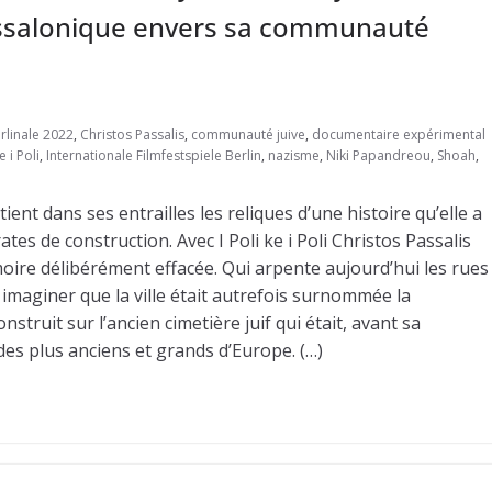
essalonique envers sa communauté
rlinale 2022
,
Christos Passalis
,
communauté juive
,
documentaire expérimental
e i Poli
,
Internationale Filmfestspiele Berlin
,
nazisme
,
Niki Papandreou
,
Shoah
,
ent dans ses entrailles les reliques d’une histoire qu’elle a
es de construction. Avec I Poli ke i Poli Christos Passalis
ire délibérément effacée. Qui arpente aujourd’hui les rues
imaginer que la ville était autrefois surnommée la
struit sur l’ancien cimetière juif qui était, avant sa
 des plus anciens et grands d’Europe. (…)