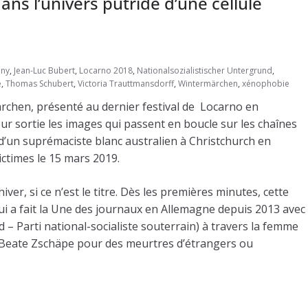
ns l’univers putride d’une cellule
nny
,
Jean-Luc Bubert
,
Locarno 2018
,
Nationalsozialistischer Untergrund
,
e
,
Thomas Schubert
,
Victoria Trauttmansdorff
,
Wintermärchen
,
xénophobie
rmärchen, présenté au dernier festival de Locarno en
leur sortie les images qui passent en boucle sur les chaînes
e d’un suprémaciste blanc australien à Christchurch en
ctimes le 15 mars 2019.
er, si ce n’est le titre. Dès les premières minutes, cette
qui a fait la Une des journaux en Allemagne depuis 2013 avec
 – Parti national-socialiste souterrain) à travers la femme
– Beate Zschäpe pour des meurtres d’étrangers ou