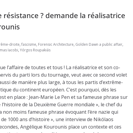
e résistance ? demande la réalisatrice
rounis
rême-droite
,
fascisme
,
Forensic Architecture
,
Golden Dawn a public affair
,
mas Iacobi
,
Yórgos Roupakiás
e l’affaire de toutes et tous ! La réalisatrice et son co-
ervis du parti lors du tournage, veut avec ce second volet
ssi de manière plus large, à tous les partis d’extrême-
litique du continent européen. C’est pourquoi, dès les
est en place : Jean-Marie Le Pen et sa fameuse phrase sur
l’histoire de la Deuxième Guerre mondiale », le chef du
sa non moins fameuse phrase évoquant l’ère nazie qui
 de 1000 ans d’histoire », une interview de Nikólaos
secondes, Angélique Kourounis place un contexte et ces