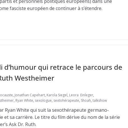
 partis et personnels politiques européens) dans une
izome fasciste européen de continuer à s’étendre.
i d’humour qui retrace le parcours de
e Ruth Westheimer
ocauste
,
Jonathan Capehart
,
Karola Siegel
,
Leora Einleger
,
stheimer
,
Ryan White
,
sexologue
,
sextohérapeute
,
Shoah
,
talkshow
par Ryan White qui suit la sexothérapeute germano-
et sa carrière. Le titre du film dérive du nom de la série
er’s Ask Dr. Ruth.