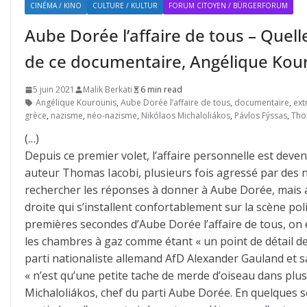
CINÉMA / KINO
CULTURE / KULTUR
FORUM CITOYEN / BÜRGERFORUM
Aube Dorée l’affaire de tous – Quell
de ce documentaire, Angélique Kou
5 juin 2021
Malik Berkati
6 min read
Angélique Kourounis
,
Aube Dorée l’affaire de tous
,
documentaire
,
ext
grèce
,
nazisme
,
néo-nazisme
,
Nikólaos Michaloliákos
,
Pávlos Fýssas
,
Tho
(…)
Depuis ce premier volet, l’affaire personnelle est devenu
auteur Thomas Iacobi, plusieurs fois agressé par des n
rechercher les réponses à donner à Aube Dorée, mais au
droite qui s’installent confortablement sur la scène po
premières secondes d’Aube Dorée l’affaire de tous, on 
les chambres à gaz comme étant « un point de détail de 
parti nationaliste allemand AfD Alexander Gauland et 
« n’est qu’une petite tache de merde d’oiseau dans plus
Michaloliákos, chef du parti Aube Dorée. En quelques 