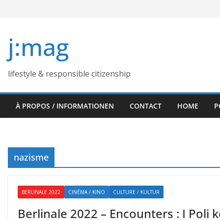
Skip
to
content
j:mag
lifestyle & responsible citizenship
À PROPOS / INFORMATIONEN
CONTACT
HOME
P
nazisme
BERLINALE 2022
CINÉMA / KINO
CULTURE / KULTUR
Berlinale 2022 – Encounters : I Poli ke