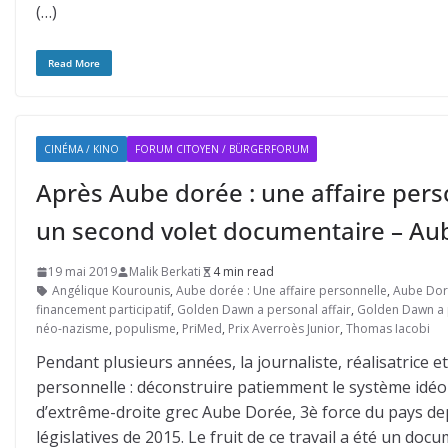
(…)
Read More
CINÉMA / KINO
FORUM CITOYEN / BÜRGERFORUM
Après Aube dorée : une affaire per
un second volet documentaire – Aube
19 mai 2019
Malik Berkati
4 min read
Angélique Kourounis
,
Aube dorée : Une affaire personnelle
,
Aube Doré
financement participatif
,
Golden Dawn a personal affair
,
Golden Dawn a p
néo-nazisme
,
populisme
,
PriMed
,
Prix Averroès Junior
,
Thomas Iacobi
Pendant plusieurs années, la journaliste, réalisatrice e
personnelle : déconstruire patiemment le système idéol
d’extrême-droite grec Aube Dorée, 3è force du pays dep
législatives de 2015. Le fruit de ce travail a été un do