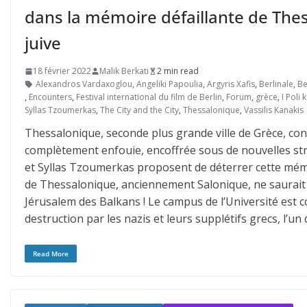
dans la mémoire défaillante de Th
juive
18 février 2022
Malik Berkati
2 min read
Alexandros Vardaxoglou
,
Angeliki Papoulia
,
Argyris Xafis
,
Berlinale
,
Be
,
Encounters
,
Festival international du film de Berlin
,
Forum
,
grèce
,
I Poli k
Syllas Tzoumerkas
,
The City and the City
,
Thessalonique
,
Vassilis Kanakis
Thessalonique, seconde plus grande ville de Grèce, conti
complètement enfouie, encoffrée sous de nouvelles strat
et Syllas Tzoumerkas proposent de déterrer cette mémo
de Thessalonique, anciennement Salonique, ne saurait 
Jérusalem des Balkans ! Le campus de l’Université est con
destruction par les nazis et leurs supplétifs grecs, l’un
Read More