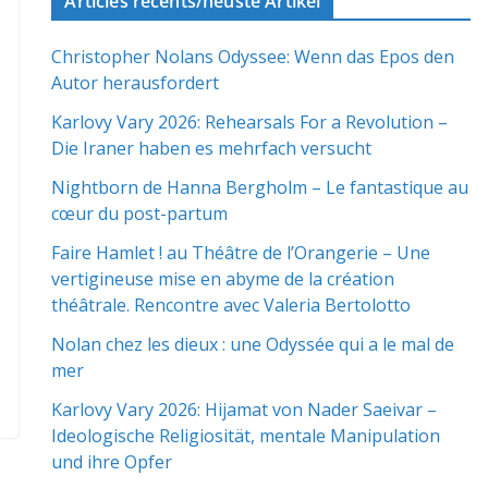
Articles récents/neuste Artikel
Christopher Nolans Odyssee: Wenn das Epos den
Autor herausfordert
Karlovy Vary 2026: Rehearsals For a Revolution –
Die Iraner haben es mehrfach versucht
Nightborn de Hanna Bergholm – Le fantastique au
cœur du post-partum
Faire Hamlet ! au Théâtre de l’Orangerie – Une
vertigineuse mise en abyme de la création
théâtrale. Rencontre avec Valeria Bertolotto
Nolan chez les dieux : une Odyssée qui a le mal de
mer
Karlovy Vary 2026: Hijamat von Nader Saeivar​​ –
Ideologische Religiosität, mentale Manipulation
und ihre Opfer