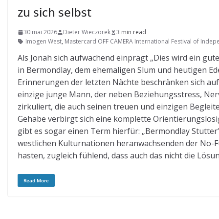
zu sich selbst
30 mai 2026
Dieter Wieczorek
3 min read
Imogen West
,
Mastercard OFF CAMERA International Festival of Inde
Als Jonah sich aufwachend einprägt „Dies wird ein guter 
in Bermondlay, dem ehemaligen Slum und heutigen Edel
Erinnerungen der letzten Nächte beschränken sich auf 
einzige junge Mann, der neben Beziehungsstress, Nerv
zirkuliert, die auch seinen treuen und einzigen Begleit
Gehabe verbirgt sich eine komplette Orientierungslos
gibt es sogar einen Term hierfür: „Bermondlay Stutter“ (
westlichen Kulturnationen heranwachsenden der No-Fu
hasten, zugleich fühlend, dass auch das nicht die Lösung
Read More