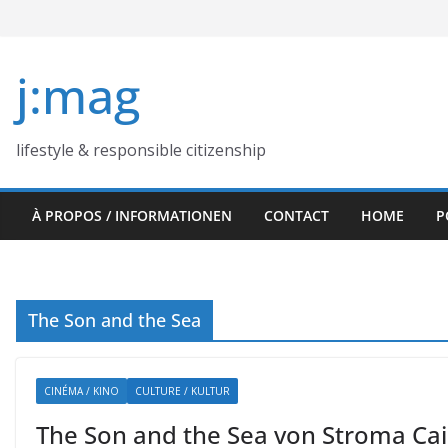
Skip
to
content
j:mag
lifestyle & responsible citizenship
À PROPOS / INFORMATIONEN
CONTACT
HOME
P
The Son and the Sea
CINÉMA / KINO
CULTURE / KULTUR
The Son and the Sea von Stroma Cai