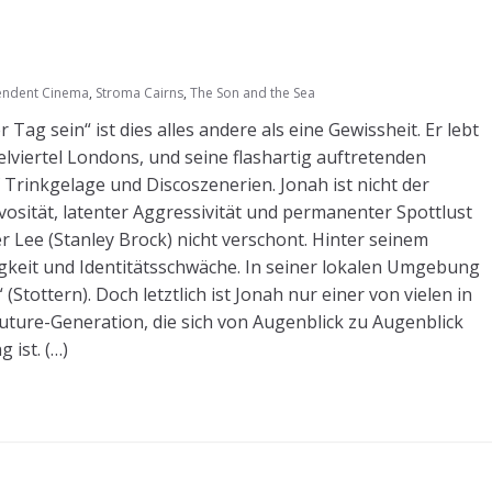
pendent Cinema
,
Stroma Cairns
,
The Son and the Sea
Tag sein“ ist dies alles andere als eine Gewissheit. Er lebt
viertel Londons, und seine flashartig auftretenden
Trinkgelage und Discoszenerien. Jonah ist nicht der
osität, latenter Aggressivität und permanenter Spottlust
er Lee (Stanley Brock) nicht verschont. Hinter seinem
igkeit und Identitätsschwäche. In seiner lokalen Umgebung
Stottern). Doch letztlich ist Jonah nur einer von vielen in
ture-Generation, die sich von Augenblick zu Augenblick
 ist. (…)