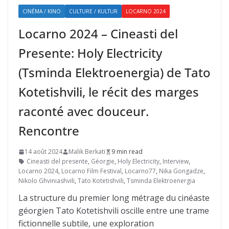
CINÉMA / KINO
CULTURE / KULTUR
LOCARNO 2024
Locarno 2024 – Cineasti del
Presente: Holy Electricity
(Tsminda Elektroenergia) de Tato
Kotetishvili, le récit des marges
raconté avec douceur.
Rencontre
14 août 2024
Malik Berkati
9 min read
Cineasti del presente
,
Géorgie
,
Holy Electricity
,
Interview
,
Locarno 2024
,
Locarno Film Festival
,
Locarno77
,
Nika Gongadze
,
Nikolo Ghviniashvili
,
Tato Kotetishvili
,
Tsminda Elektroenergia
La structure du premier long métrage du cinéaste
géorgien Tato Kotetishvili oscille entre une trame
fictionnelle subtile, une exploration