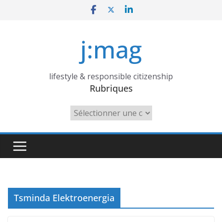
Skip
to
content
j:mag
lifestyle & responsible citizenship
Rubriques
Rubriques
Tsminda Elektroenergia