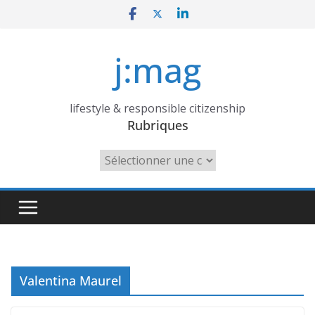
Skip
to
content
j:mag
lifestyle & responsible citizenship
Rubriques
Rubriques
Valentina Maurel