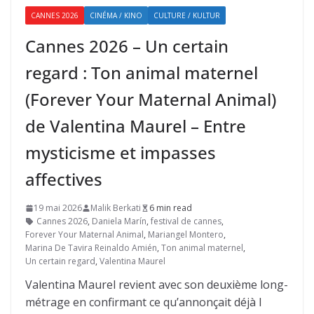
CANNES 2026
CINÉMA / KINO
CULTURE / KULTUR
Cannes 2026 – Un certain
regard : Ton animal maternel
(Forever Your Maternal Animal)
de Valentina Maurel – Entre
mysticisme et impasses
affectives
19 mai 2026
Malik Berkati
6 min read
Cannes 2026
,
Daniela Marín
,
festival de cannes
,
Forever Your Maternal Animal
,
Mariangel Montero
,
Marina De Tavira Reinaldo Amién
,
Ton animal maternel
,
Un certain regard
,
Valentina Maurel
Valentina Maurel revient avec son deuxième long-
métrage en confirmant ce qu’annonçait déjà I