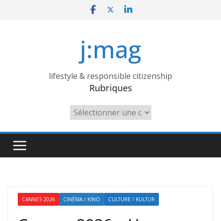
Skip
to
content
j:mag
lifestyle & responsible citizenship
Rubriques
Rubriques
CANNES 2026
CINÉMA / KINO
CULTURE / KULTUR