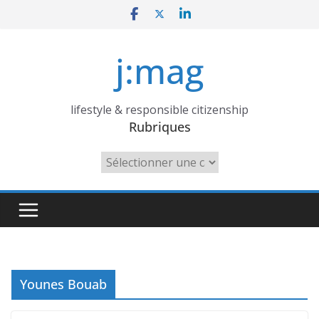
Skip
to
content
j:mag
lifestyle & responsible citizenship
Rubriques
Rubriques
Younes Bouab