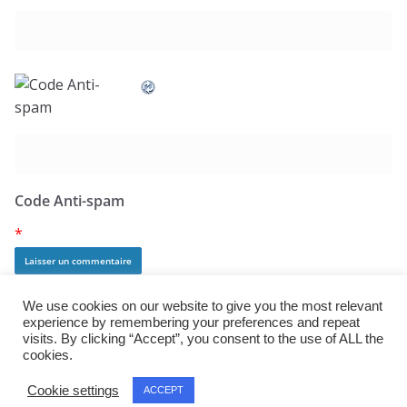
Code Anti-spam
*
We use cookies on our website to give you the most relevant
experience by remembering your preferences and repeat
visits. By clicking “Accept”, you consent to the use of ALL the
cookies.
Copyright © 2026
j:mag
. All rights reserved.
Cookie settings
ACCEPT
Theme:
ColorMag Pro
by ThemeGrill. Powered by
WordPress
.