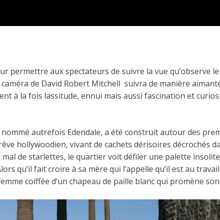
permettre aux spectateurs de suivre la vue qu’observe le hér
la caméra de David Robert Mitchell suivra de manière aimant
ent à la fois lassitude, ennui mais aussi fascination et curi
, nommé autrefois Edendale, a été construit autour des prem
rêve hollywoodien, vivant de cachets dérisoires décrochés 
al de starlettes, le quartier voit défiler une palette insol
 qu’il fait croire à sa mère qui l’appelle qu’il est au trava
 femme coiffée d’un chapeau de paille blanc qui promène son 