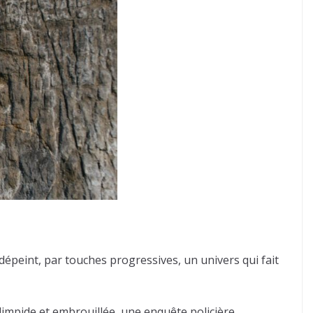
 dépeint, par touches progressives, un univers qui fait
 limpide et embrouillée, une enquête policière