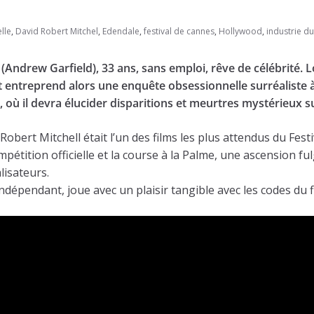
lle
,
David Robert Mitchel
,
Edendale
,
festival de cannes
,
Hollywood
,
industrie d
Andrew Garfield), 33 ans, sans emploi, rêve de célébrité. 
entreprend alors une enquête obsessionnelle surréaliste à tr
 où il devra élucider disparitions et meurtres mystérieux s
Robert Mitchell était l’un des films les plus attendus du Fes
pétition officielle et la course à la Palme, une ascension 
lisateurs.
dépendant, joue avec un plaisir tangible avec les codes du fil