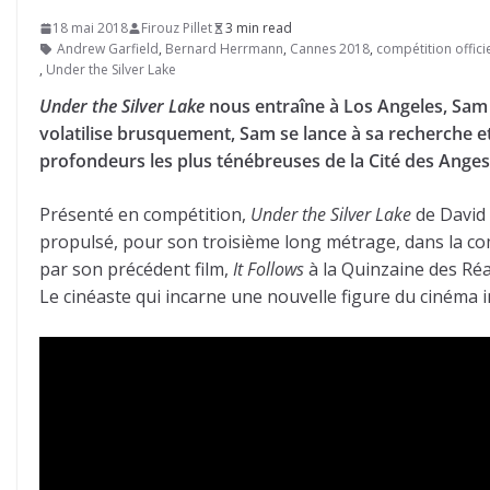
18 mai 2018
Firouz Pillet
3 min read
Andrew Garfield
,
Bernard Herrmann
,
Cannes 2018
,
compétition officie
,
Under the Silver Lake
Under the Silver Lake
nous entraîne à Los Angeles, Sam (
volatilise brusquement, Sam se lance à sa recherche et 
profondeurs les plus ténébreuses de la Cité des Anges,
Présenté en compétition,
Under the Silver Lake
de David 
propulsé, pour son troisième long métrage, dans la com
par son précédent film,
It Follows
à la Quinzaine des Réa
Le cinéaste qui incarne une nouvelle figure du cinéma in