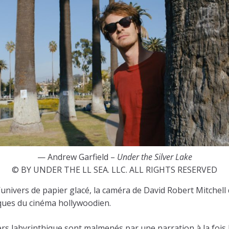
— Andrew Garfield –
Under the Silver Lake
© BY UNDER THE LL SEA. LLC. ALL RIGHTS RESERVED
l’univers de papier glacé, la caméra de David Robert Mitchell
ques du cinéma hollywoodien.
vers labyrinthique sont malmenés par une narration à la fois