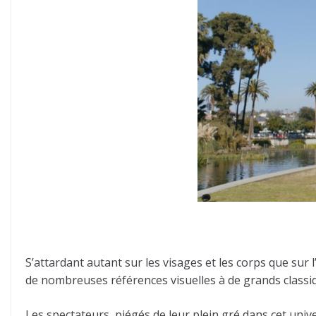
S’attardant autant sur les visages et les corps que sur 
de nombreuses références visuelles à de grands classi
Les spectateurs, piégés de leur plein gré dans cet uni