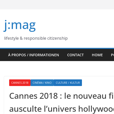
Skip
to
content
j:mag
lifestyle & responsible citizenship
À PROPOS / INFORMATIONEN
CONTACT
HOME
P
CANNES 2018
CINÉMA / KINO
CULTURE / KULTUR
Cannes 2018 : le nouveau fi
ausculte l’univers hollywoo