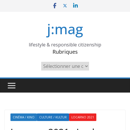
Skip
to
content
j:mag
lifestyle & responsible citizenship
Rubriques
Rubriques
CINÉMA / KINO
CULTURE / KULTUR
LOCARNO 2021