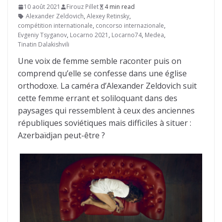
10 août 2021
Firouz Pillet
4 min read
Alexander Zeldovich
,
Alexey Retinsky
,
compétition internationale
,
concorso internazionale
,
Evgeniy Tsyganov
,
Locarno 2021
,
Locarno74
,
Medea
,
Tinatin Dalakishvili
Une voix de femme semble raconter puis on
comprend qu’elle se confesse dans une église
orthodoxe. La caméra d’Alexander Zeldovich suit
cette femme errant et soliloquant dans des
paysages qui ressemblent à ceux des anciennes
républiques soviétiques mais difficiles à situer :
Azerbaïdjan peut-être ?