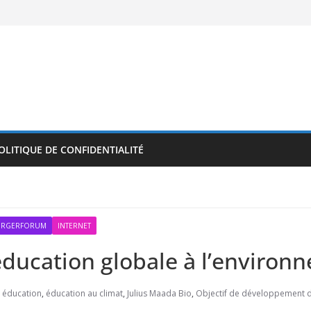
OLITIQUE DE CONFIDENTIALITÉ
BÜRGERFORUM
INTERNET
ducation globale à l’environ
,
éducation
,
éducation au climat
,
Julius Maada Bio
,
Objectif de développement d