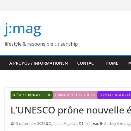
Skip
to
content
j:mag
lifestyle & responsible citizenship
À PROPOS / INFORMATIONEN
CONTACT
HOME
P
BRÈVE / KURZNACHRICHT
FORMATION / AUSBILDUNG
FORUM CITOYEN / 
L’UNESCO prône nouvelle é
13 décembre 2022
Djenana Mujadzic
1 min read
Audrey Azoulay