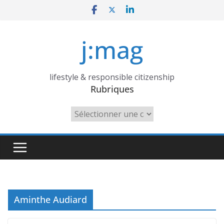
Skip
to
content
j:mag
lifestyle & responsible citizenship
Rubriques
Rubriques
Aminthe Audiard