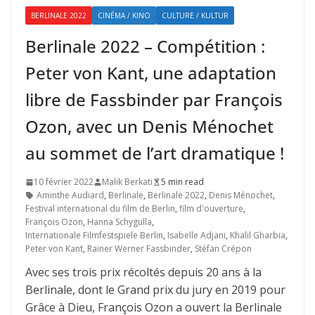
BERLINALE 2022
CINÉMA / KINO
CULTURE / KULTUR
Berlinale 2022 – Compétition :
Peter von Kant, une adaptation
libre de Fassbinder par François
Ozon, avec un Denis Ménochet
au sommet de l’art dramatique !
10 février 2022
Malik Berkati
5 min read
Aminthe Audiard
,
Berlinale
,
Berlinale 2022
,
Denis Ménochet
,
Festival international du film de Berlin
,
film d'ouverture
,
François Ozon
,
Hanna Schygulla
,
Internationale Filmfestspiele Berlin
,
Isabelle Adjani
,
Khalil Gharbia
,
Peter von Kant
,
Rainer Werner Fassbinder
,
Stéfan Crépon
Avec ses trois prix récoltés depuis 20 ans à la
Berlinale, dont le Grand prix du jury en 2019 pour
Grâce à Dieu, François Ozon a ouvert la Berlinale