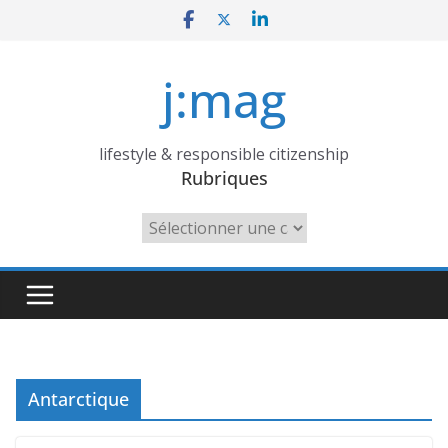
Skip
to
content
j:mag
lifestyle & responsible citizenship
Rubriques
Rubriques
Antarctique